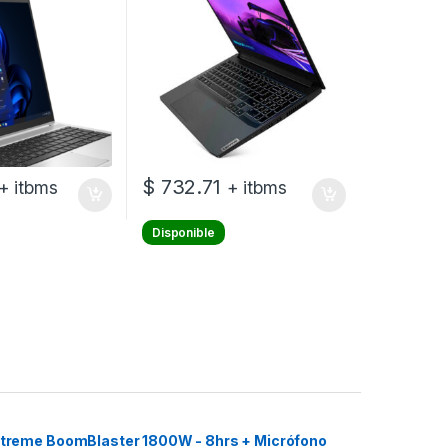
Gaming3 15IHU6
$
732.71
+ itbms
+ itbms
Disponible
 Xtreme BoomBlaster 1800W - 8hrs + Micrófono