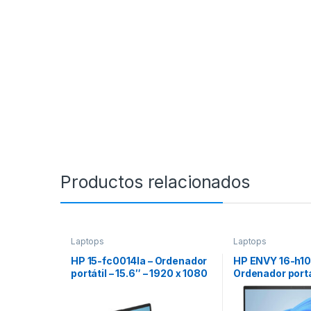
Productos relacionados
Laptops
Laptops
HP 15-fc0014la – Ordenador
HP ENVY 16-h10
portátil – 15.6″ – 1920 x 1080
Ordenador portát
– AMD Ryzen 7 7730U – 16 GB
2880 x 1800 – In
DDR4 SDRAM – 512 GB SSD –
13700H / hasta 
AMD Radeon Graphics –
GB DDR5 SDRAM