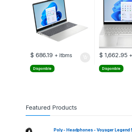
Windows 11 Home Single
– NVIDIA GeFor
Language – Sin unidad
– Windows 11 H
óptica – 1 año de gar
Español – Sin u
$
686.19
$
1,662.95
+ itbms
+
Disponible
Disponible
Featured Products
Poly - Headphones - Voyager Legend