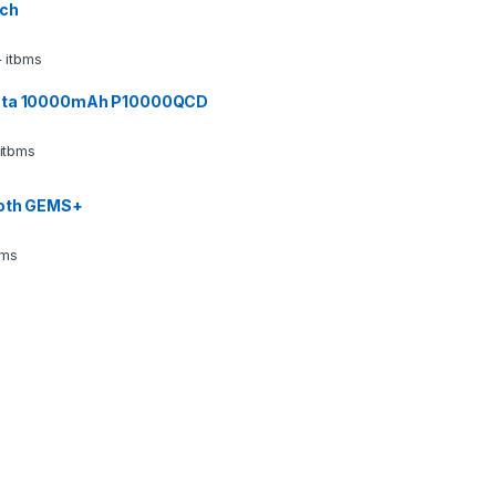
ech
 itbms
ata 10000mAh P10000QCD
 itbms
ooth GEMS+
bms