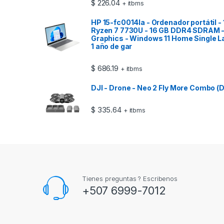
$
226.04
+ itbms
HP 15-fc0014la - Ordenador portátil -
Ryzen 7 7730U - 16 GB DDR4 SDRAM 
Graphics - Windows 11 Home Single La
1 año de gar
$
686.19
+ itbms
DJI - Drone - Neo 2 Fly More Combo (
$
335.64
+ itbms
Tienes preguntas ? Escribenos
+507 6999-7012