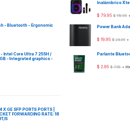
Inalámbrico Xt
$
79.95
$
119.95
+
sh - Bluetooth - Ergonomic
Power Bank Ad
$
19.95
$
24.99
+
 Intel Core Ultra 7 255H /
Parlante Bluet
GB - Integrated graphics -
$
2.95
$
7.95
+ it
4 X GE SFP PORTS PORTS |
PACKET FORWARDING RATE: 18
IT/S