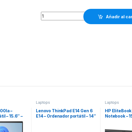
Lenovo ThinkPad X1 Yoga Gen 8 - Ordenador po
Añadir al ca
Laptops
Laptops
00la –
Lenovo ThinkPad E14 Gen 6
HP EliteBook
il – 15.6″ –
E14 – Ordenador portátil – 14″
Notebook – 15
tel Core i7
– 1920 x 1200 – Intel Core
I5-1335U – 16
5,0 GHz- 16
Ultra 7 155U – 16 GB – DDR5
SSD – Windows
 – 1 TB SSD
SDRAM – 512 GB SSD –
year warrant