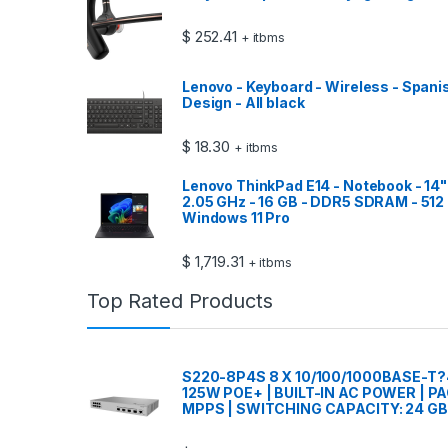
$
252.41
+ itbms
Lenovo - Keyboard - Wireless - Spani
Design - All black
$
18.30
+ itbms
Lenovo ThinkPad E14 - Notebook - 14" -
2.05 GHz - 16 GB - DDR5 SDRAM - 512 
Windows 11 Pro
$
1,719.31
+ itbms
Top Rated Products
S220-8P4S 8 X 10/100/1000BASE-T?
125W POE+ | BUILT-IN AC POWER | 
MPPS | SWITCHING CAPACITY: 24 GB