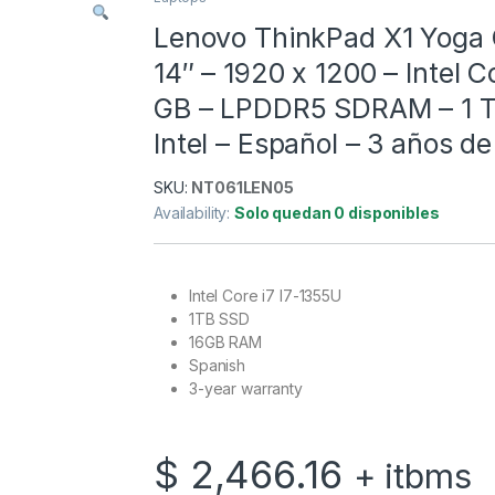
Lenovo ThinkPad X1 Yoga G
14″ – 1920 x 1200 – Intel C
GB – LPDDR5 SDRAM – 1 TB
Intel – Español – 3 años de
SKU:
NT061LEN05
Availability:
Solo quedan 0 disponibles
Intel Core i7 I7-1355U
1TB SSD
16GB RAM
Spanish
3-year warranty
$
2,466.16
+ itbms