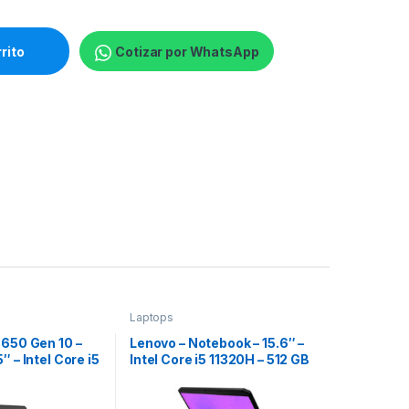
rtátil - 14" - 1920 x 1200 - Intel Core i7 I7-1355U / 5.0 GHz - 1
rrito
Cotizar por WhatsApp
Laptops
 650 Gen 10 –
Lenovo – Notebook – 15.6″ –
″ – Intel Core i5
Intel Core i5 11320H – 512 GB
 GB – 512 GB
SSD – NVIDIA GeForce GTX
 11 Pro – 1-
1650 – Windows 11 Home –
y
Spanish – 1-year warranty –