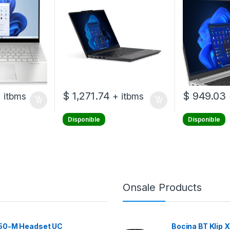
ce RTX 4060
Gráficos integrados
ome –
nidad ópt
$
1,271.74
$
949.03
 itbms
+ itbms
Disponible
Disponible
Onsale Products
 50-M Headset UC
Bocina BT Klip