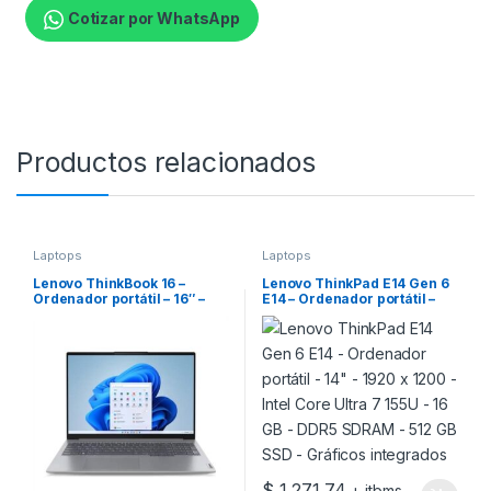
Cotizar por WhatsApp
Productos relacionados
Laptops
Laptops
Lenovo ThinkBook 16 –
Lenovo ThinkPad E14 Gen 6
Ordenador portátil – 16″ –
E14 – Ordenador portátil –
1920 x 1200 – Intel Core i5
14″ – 1920 x 1200 – Intel Core
I5-1335U – DDR5 SDRAM – 16
Ultra 7 155U – 16 GB – DDR5
GB – 512 GB SSD – Iris Xe
SDRAM – 512 GB SSD –
Graphics de Intel – Windows
Gráficos integrados
11 Pro – 1 año de garantía
$
1,271.74
+ itbms