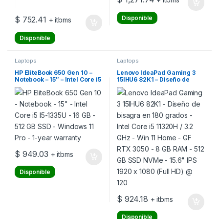
Disponible
$
752.41
+ itbms
Disponible
Laptops
Laptops
HP EliteBook 650 Gen 10 –
Lenovo IdeaPad Gaming 3
Notebook – 15″ – Intel Core i5
15IHU6 82K1 – Diseño de
I5-1335U – 16 GB – 512 GB SSD
bisagra en 180 grados – Intel
– Windows 11 Pro – 1-year
Core i5 11320H / 3.2 GHz –
warranty
Win 11 Home – GF RTX 3050 –
8 GB RAM – 512 GB SSD
NVMe – 15.6″ IPS 1920 x
1080 (Full HD) @ 120
$
949.03
+ itbms
Disponible
$
924.18
+ itbms
Disponible