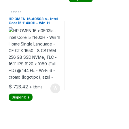
Laptops
HP OMEN 16-d0503la – Intel
Core i5 11400H – Win 11
Home Single Language – GF
GTX 1650 – 8 GB RAM – 256
GB SSD NVMe, TLC – 16.1″
IPS 1920 x 1080 (Full HD) @
144 Hz – Wi-Fi 6 – cromo
(logotipo), azul –
$
723.42
+ itbms
Disponible