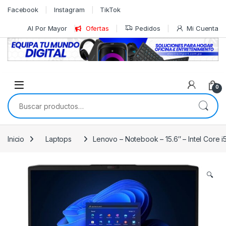
Skip to navigation
Skip to content
Facebook
Instagram
TikTok
Al Por Mayor
Ofertas
Pedidos
Mi Cuenta
0
Buscar por:
Inicio
Laptops
Lenovo – Notebook – 15.6″ – Intel Core
🔍