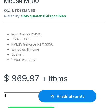
Mouse M100
SKU:
NT058LEN68
Availability:
Solo quedan 0 disponibles
Intel Core i5 12450H
512 GB SSD
NVIDIA GeForce RTX 3050
Windows 11 Home
Spanish
1-year warranty
$
969.97
+ itbms
Lenovo - Notebook - 15.6" - Intel Core i5 12450H - 512 GB S
Añadir al carrito