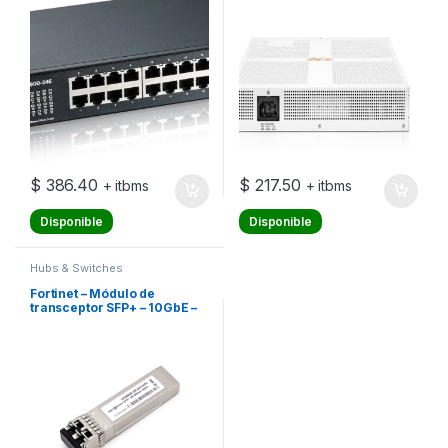
Gigabit SFP – montaje en
10/100/1000 (PoE+) + 2 x
rack
Gigabit SFP – montaje en
rack – PoE+ (124 W)
$
386.40
$
217.50
+ itbms
+ itbms
Disponible
Disponible
Hubs & Switches
Fortinet – Módulo de
transceptor SFP+ – 10GbE –
10GBase-SR – LC de modos
múltiples – hasta 300 m –
850 nm – para FortiGate
900G, 901G