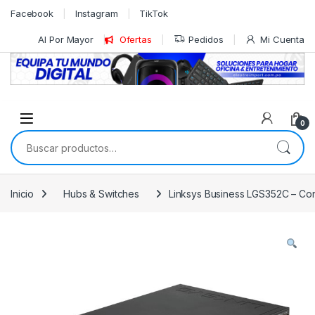
Skip to navigation
Skip to content
Facebook
Instagram
TikTok
Al Por Mayor
Ofertas
Pedidos
Mi Cuenta
0
Buscar por:
Inicio
Hubs & Switches
Linksys Business LGS352C – Conm