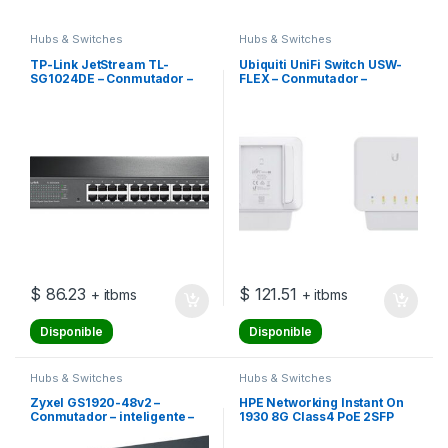
Hubs & Switches
Hubs & Switches
TP-Link JetStream TL-
Ubiquiti UniFi Switch USW-
SG1024DE – Conmutador –
FLEX – Conmutador –
24 x 10/100/1000 – montaje
Gestionado – 4 x
en rack
10/100/1000 (PoE) + 1 x
10/100/1000 (PoE) –
montaje en pared, montaje
en mástil – PoE (46 W)
$
86.23
$
121.51
+ itbms
+ itbms
Disponible
Disponible
Hubs & Switches
Hubs & Switches
Zyxel GS1920-48v2 –
HPE Networking Instant On
Conmutador – inteligente –
1930 8G Class4 PoE 2SFP
48 x 10/100/1000 + 4 x
124W Switch – Conmutador –
Gigabit SFP combinado + 2 x
L2 + – Gestionado – 8 x