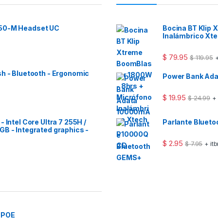
 50-M Headset UC
Bocina BT Klip
Inalámbrico Xt
$
79.95
$
119.95
+
sh - Bluetooth - Ergonomic
Power Bank Ad
$
19.95
$
24.99
+
 Intel Core Ultra 7 255H /
Parlante Bluet
GB - Integrated graphics -
$
2.95
$
7.95
+ it
 POE