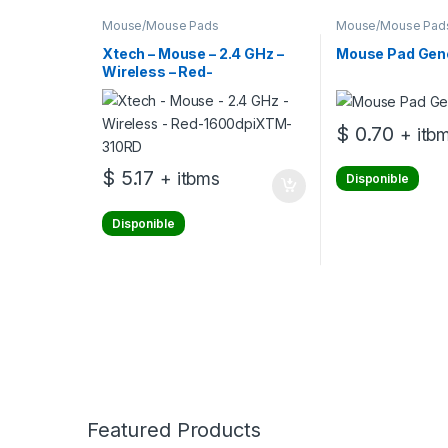
Mouse/Mouse Pads
Mouse/Mouse Pad
Xtech – Mouse – 2.4 GHz –
Mouse Pad Gen
Wireless – Red-
1600dpiXTM-310RD
$
0.70
+ itb
$
5.17
+ itbms
Disponible
Disponible
Featured Products