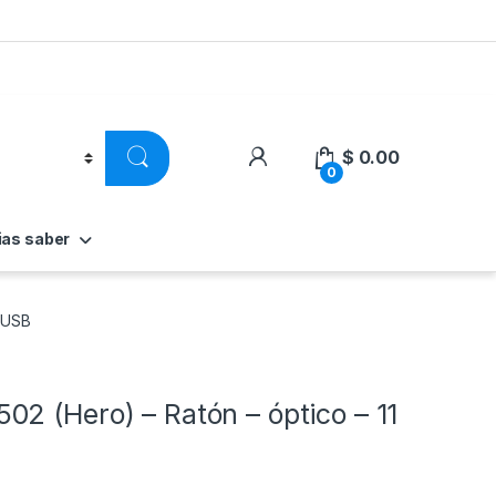
$
0.00
0
ias saber
– USB
2 (Hero) – Ratón – óptico – 11