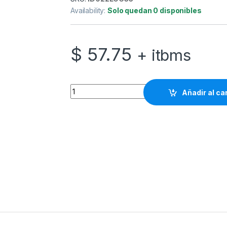
Availability:
Solo quedan 0 disponibles
$
57.75
+ itbms
Logitech Gaming Mouse G502 (Hero) - Ratón -
Añadir al ca