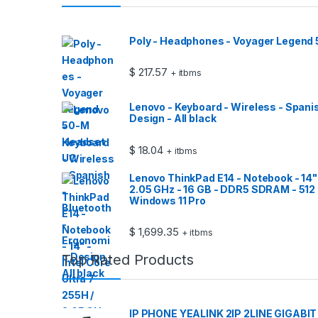
Poly - Headphones - Voyager Legend
$
217.57
+ itbms
Lenovo - Keyboard - Wireless - Spani
Design - All black
$
18.04
+ itbms
Lenovo ThinkPad E14 - Notebook - 14" -
2.05 GHz - 16 GB - DDR5 SDRAM - 512 
Windows 11 Pro
$
1,699.35
+ itbms
Top Rated Products
IP PHONE YEALINK 2IP 2LINE GIGABIT