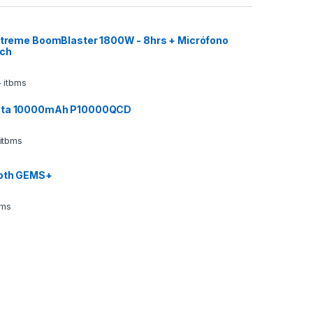
 Xtreme BoomBlaster 1800W - 8hrs + Micrófono
ech
 itbms
ata 10000mAh P10000QCD
 itbms
ooth GEMS+
bms