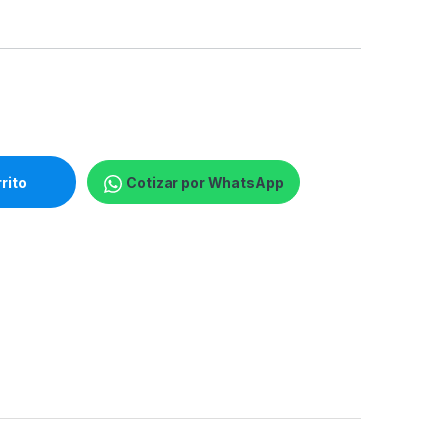
 óptico - 11 botones - cableado - USB quantity
rrito
Cotizar por WhatsApp