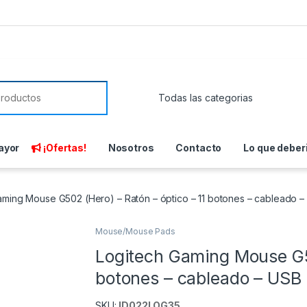
or:
ayor
¡Ofertas!
Nosotros
Contacto
Lo que deber
aming Mouse G502 (Hero) – Ratón – óptico – 11 botones – cableado 
Mouse/Mouse Pads
Logitech Gaming Mouse G50
botones – cableado – USB
SKU:
ID022LOG35