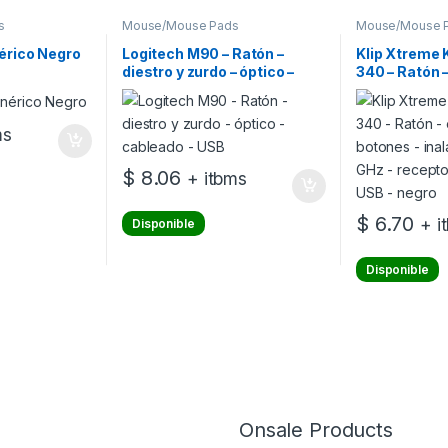
s
Mouse/Mouse Pads
Mouse/Mouse 
érico Negro
Logitech M90 – Ratón –
Klip Xtreme
diestro y zurdo – óptico –
340 – Ratón –
cableado – USB
botones – in
GHz – recept
USB – negro
ms
$
8.06
+ itbms
$
6.70
+ i
Disponible
Disponible
Onsale Products