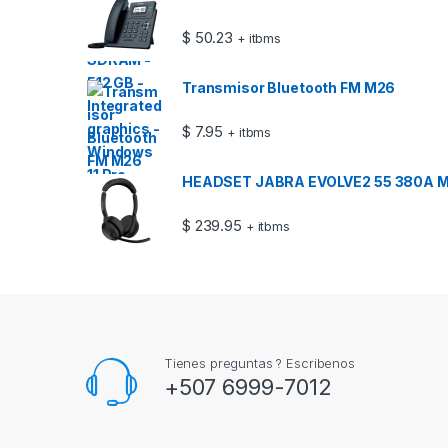
$
50.23
+ itbms
Transmisor Bluetooth FM M26
$
7.95
+ itbms
HEADSET JABRA EVOLVE2 55 380A 
$
239.95
+ itbms
Tienes preguntas ? Escribenos
+507 6999-7012