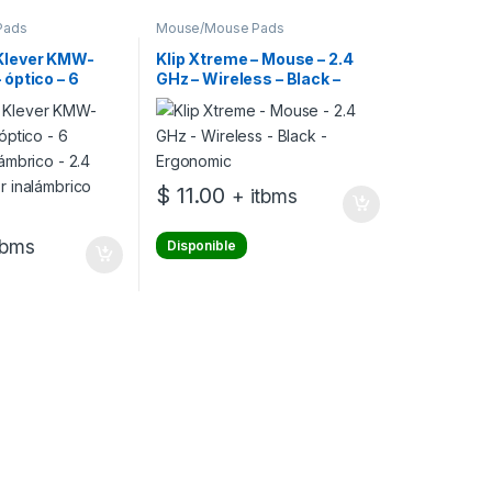
Pads
Mouse/Mouse Pads
 Klever KMW-
Klip Xtreme – Mouse – 2.4
 óptico – 6
GHz – Wireless – Black –
alámbrico – 2.4
Ergonomic
or inalámbrico
$
11.00
+ itbms
tbms
Disponible