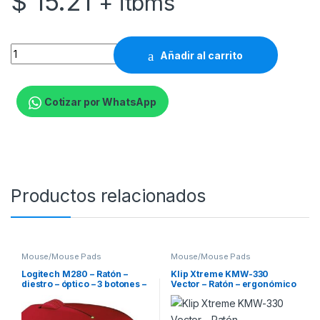
$
15.21
+ itbms
Logitech M187 - Ratón - óptico - 3 botones - inalámbrico - 2.
Añadir al carrito
Cotizar por WhatsApp
Productos relacionados
Mouse/Mouse Pads
Mouse/Mouse Pads
Logitech M280 – Ratón –
Klip Xtreme KMW-330
diestro – óptico – 3 botones –
Vector – Ratón – ergonómico
inalámbrico – 2.4 GHz –
– óptico – 6 botones –
receptor inalámbrico USB –
inalámbrico – 2.4 GHz –
rojo
receptor inalámbrico USB –