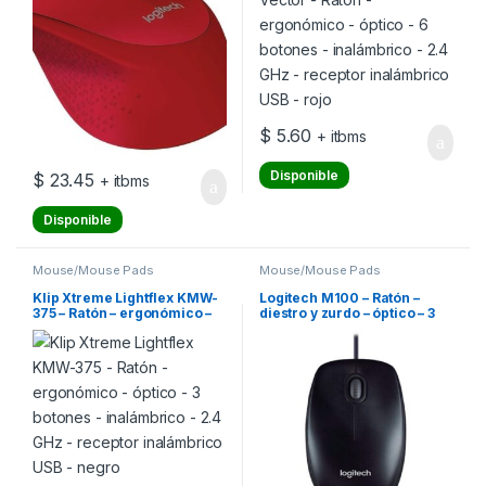
rojo
$
5.60
+ itbms
Disponible
$
23.45
+ itbms
Disponible
Mouse/Mouse Pads
Mouse/Mouse Pads
Klip Xtreme Lightflex KMW-
Logitech M100 – Ratón –
375 – Ratón – ergonómico –
diestro y zurdo – óptico – 3
óptico – 3 botones –
botones – cableado – USB –
inalámbrico – 2.4 GHz –
negro
receptor inalámbrico USB –
negro