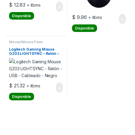
$
12.83
+ itbms
Disponible
$
9.96
+ itbms
Disponible
Mouse/Mouse Pads
Logitech Gaming Mouse
G203 LIGHTSYNC – Ratón –
USB – Cableado – Negro
$
21.32
+ itbms
Disponible