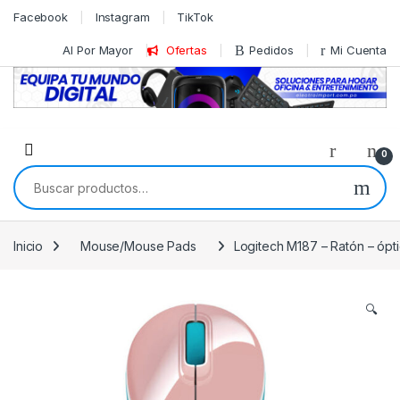
Skip to navigation
Skip to content
Facebook
Instagram
TikTok
Al Por Mayor
Ofertas
Pedidos
Mi Cuenta
0
Buscar por:
Inicio
Mouse/Mouse Pads
Logitech M187 – Ratón – ópti
🔍