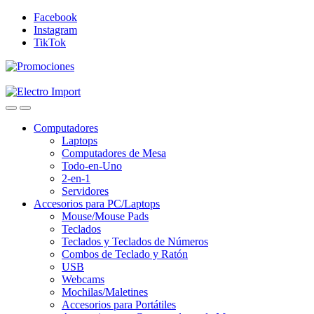
Skip
Skip
Facebook
to
to
Instagram
navigation
content
TikTok
Computadores
Laptops
Computadores de Mesa
Todo-en-Uno
2-en-1
Servidores
Accesorios para PC/Laptops
Mouse/Mouse Pads
Teclados
Teclados y Teclados de Números
Combos de Teclado y Ratón
USB
Webcams
Mochilas/Maletines
Accesorios para Portátiles