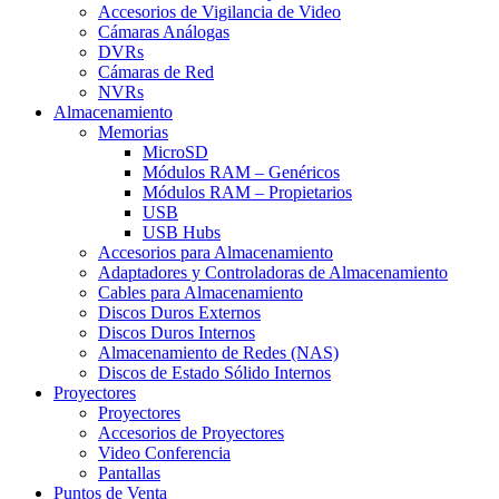
Accesorios de Vigilancia de Video
Cámaras Análogas
DVRs
Cámaras de Red
NVRs
Almacenamiento
Memorias
MicroSD
Módulos RAM – Genéricos
Módulos RAM – Propietarios
USB
USB Hubs
Accesorios para Almacenamiento
Adaptadores y Controladoras de Almacenamiento
Cables para Almacenamiento
Discos Duros Externos
Discos Duros Internos
Almacenamiento de Redes (NAS)
Discos de Estado Sólido Internos
Proyectores
Proyectores
Accesorios de Proyectores
Video Conferencia
Pantallas
Puntos de Venta