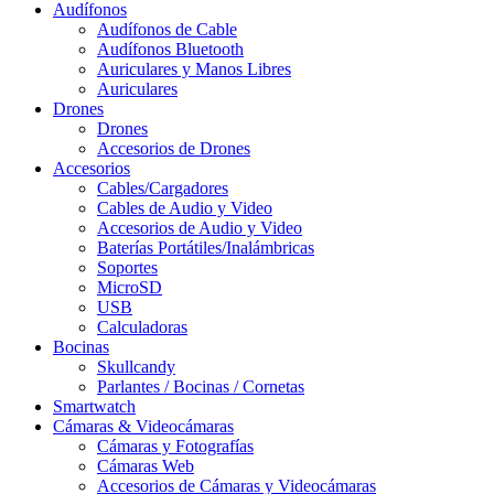
Audífonos
Audífonos de Cable
Audífonos Bluetooth
Auriculares y Manos Libres
Auriculares
Drones
Drones
Accesorios de Drones
Accesorios
Cables/Cargadores
Cables de Audio y Video
Accesorios de Audio y Video
Baterías Portátiles/Inalámbricas
Soportes
MicroSD
USB
Calculadoras
Bocinas
Skullcandy
Parlantes / Bocinas / Cornetas
Smartwatch
Cámaras & Videocámaras
Cámaras y Fotografías
Cámaras Web
Accesorios de Cámaras y Videocámaras