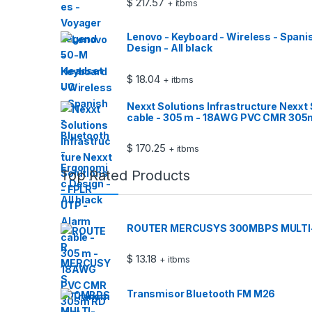
$
217.57
+ itbms
Lenovo - Keyboard - Wireless - Spani
Design - All black
$
18.04
+ itbms
Nexxt Solutions Infrastructure Nexxt 
cable - 305 m - 18AWG PVC CMR 305
$
170.25
+ itbms
Top Rated Products
ROUTER MERCUSYS 300MBPS MULTI
$
13.18
+ itbms
Transmisor Bluetooth FM M26