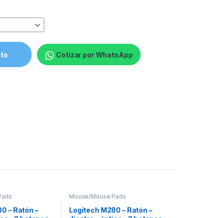
y
ito
Cotizar por WhatsApp
Pads
Mouse/Mouse Pads
0 – Ratón –
Logitech M280 – Ratón –