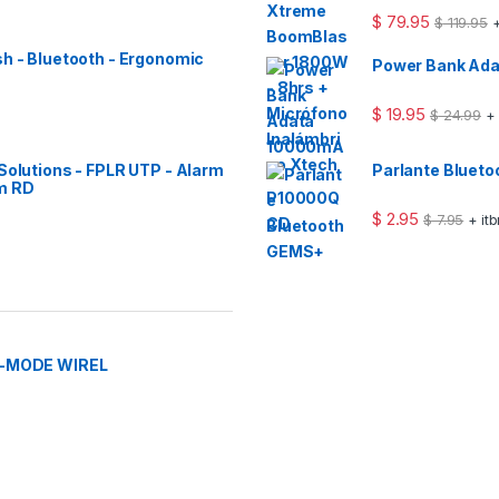
$
79.95
$
119.95
+
sh - Bluetooth - Ergonomic
Power Bank Ad
$
19.95
$
24.99
+
Solutions - FPLR UTP - Alarm
Parlante Bluet
m RD
$
2.95
$
7.95
+ it
-MODE WIREL