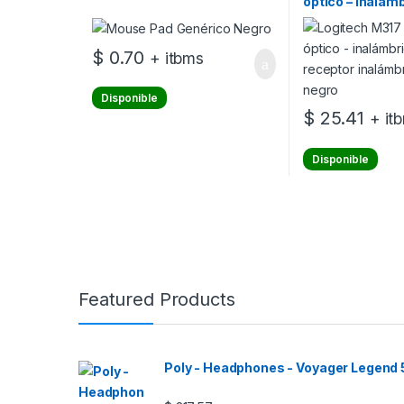
óptico – inalámb
GHz – receptor 
USB – negro
$
0.70
+ itbms
Disponible
$
25.41
+ it
Disponible
Featured Products
Poly - Headphones - Voyager Legend