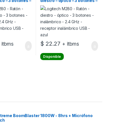
ico – 3 botones –
diestro – óptico – 3 botones –
 2.4 GHz –
inalámbrico – 2.4 GHz –
lámbrico USB –
receptor inalámbrico USB –
azul
$
22.27
 itbms
+ itbms
Disponible
 Xtreme BoomBlaster 1800W - 8hrs + Micrófono
ech