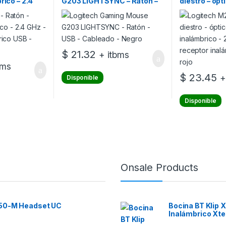
rico – 2.4
G203 LIGHTSYNC – Ratón –
diestro – ópt
inalámbrico
USB – Cableado – Negro
inalámbrico –
receptor ina
rojo
$
21.32
+ itbms
bms
$
23.45
+
Disponible
Disponible
Onsale Products
 50-M Headset UC
Bocina BT Klip
Inalámbrico Xt