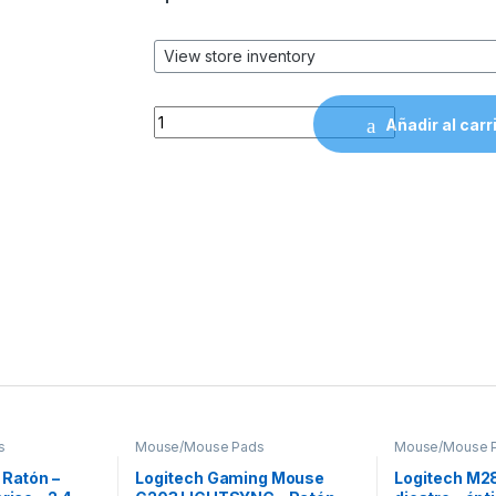
Mouse Xtech inalámbrico XTM-300 quantit
Añadir al carr
s
Mouse/Mouse Pads
Mouse/Mouse 
 Ratón –
Logitech Gaming Mouse
Logitech M28