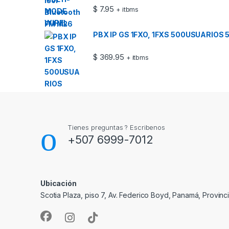
$
7.95
+ itbms
PBX IP GS 1FXO, 1FXS 500USUARIOS
$
369.95
+ itbms
Tienes preguntas ? Escribenos
+507 6999-7012
Ubicación
Scotia Plaza, piso 7, Av. Federico Boyd, Panamá, Provin