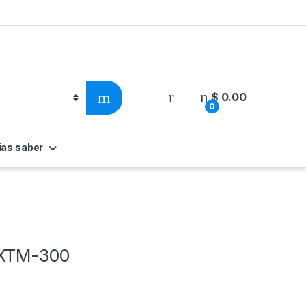
$
0.00
0
ias saber
 XTM-300