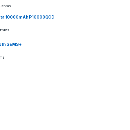
 itbms
ata 10000mAh P10000QCD
 itbms
ooth GEMS+
bms