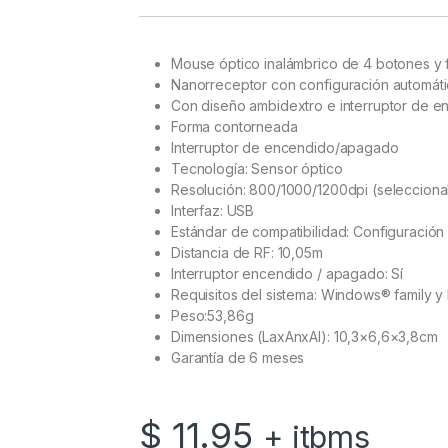
Mouse óptico inalámbrico de 4 botones y
Nanorreceptor con configuración automáti
Con diseño ambidextro e interruptor de 
Forma contorneada
Interruptor de encendido/apagado
Tecnología: Sensor óptico
Resolución: 800/1000/1200dpi (selecciona
Interfaz: USB
Estándar de compatibilidad: Configuración
Distancia de RF: 10,05m
Interruptor encendido / apagado: Sí
Requisitos del sistema: Windows® family y
Peso:53,86g
Dimensiones (LaxAnxAl): 10,3×6,6×3,8cm
Garantía de 6 meses
$
11.95
+ itbms