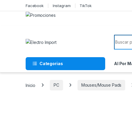
Skip to navigation
Skip to content
Facebook
Instagram
TikTok
Search f
Categorias
Al Por M
Inicio
PC
Mouses/Mouse Pads