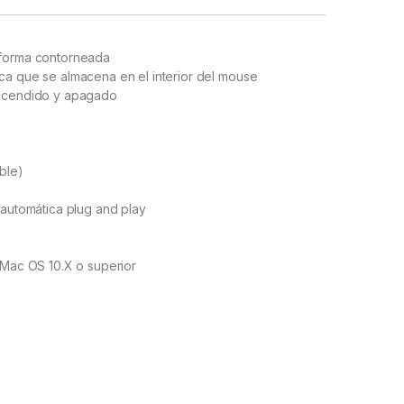
 forma contorneada
ca que se almacena en el interior del mouse
encendido y apagado
ble)
 automática plug and play
 Mac OS 10.X o superior