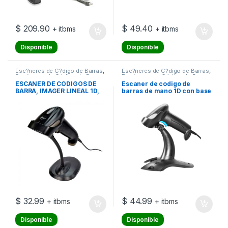
$
209.90
$
49.40
+ itbms
+ itbms
Disponible
Disponible
Esc?neres de C?digo de Barras
,
Esc?neres de C?digo de Barras
,
Escáneres de Código de Barras
Escáneres de Código de Barras
ESCANER DE CODIGOS DE
Escaner de codigo de
BARRA, IMAGER LINEAL 1D,
barras de mano 1D con base
USB SERIAL
y autosensor
$
32.99
$
44.99
+ itbms
+ itbms
Disponible
Disponible