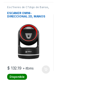
Esc?neres de C?digo de Barras
,
Escáneres de Código de Barras
ESCANER OMNI-
DIRECCIONAL 2D, MANOS
LIBRES, 1280 X 800 PIXELES
$
132.19
+ itbms
Disponible