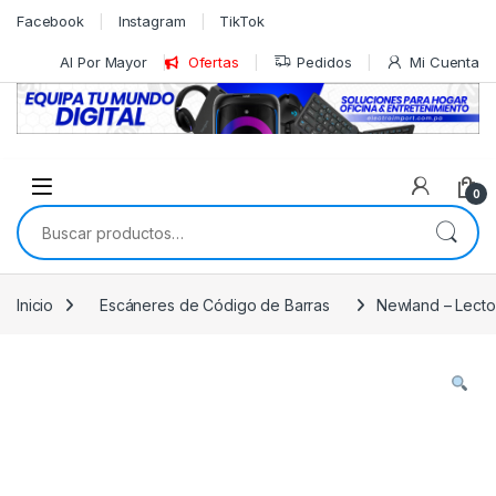
Skip to navigation
Skip to content
Facebook
Instagram
TikTok
Al Por Mayor
Ofertas
Pedidos
Mi Cuenta
0
Buscar por:
Inicio
Escáneres de Código de Barras
Newland – Lector