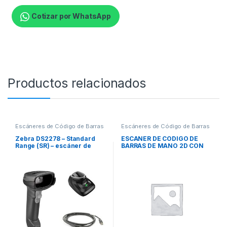
Cotizar por WhatsApp
Productos relacionados
Escáneres de Código de Barras
Escáneres de Código de Barras
Zebra DS2278 – Standard
ESCANER DE CODIGO DE
Range (SR) – escáner de
BARRAS DE MANO 2D CON
código de barras – PDA –
BASE Y DETECCION
creador de imágenes 2D –
AUTOMATICA – RES. 640 X
762 mm / segundo –
480
descodificado – Bluetooth
4.0