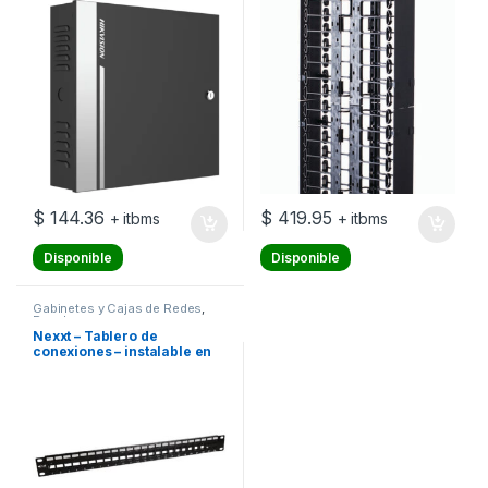
$
144.36
$
419.95
+ itbms
+ itbms
Disponible
Disponible
Gabinetes y Cajas de Redes
,
Paneles
Nexxt – Tablero de
conexiones – instalable en
bastidor – negro, RAL 9005 –
1U – 19″ – 24 puertos