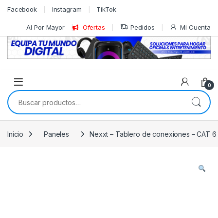
Skip to navigation
Skip to content
Facebook
Instagram
TikTok
Al Por Mayor
Ofertas
Pedidos
Mi Cuenta
0
Buscar por:
Inicio
Paneles
Nexxt – Tablero de conexiones – CAT 6 