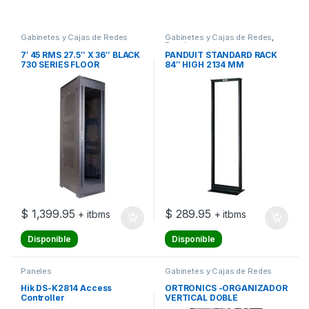
Gabinetes y Cajas de Redes
Gabinetes y Cajas de Redes
,
Paneles
7′ 45 RMS 27.5″ X 36″ BLACK
PANDUIT STANDARD RACK
730 SERIES FLOOR
84″ HIGH 2134 MM
ENCLOSURE
$
1,399.95
$
289.95
+ itbms
+ itbms
Disponible
Disponible
Paneles
Gabinetes y Cajas de Redes
Hik DS-K2814 Access
ORTRONICS -ORGANIZADOR
Controller
VERTICAL DOBLE