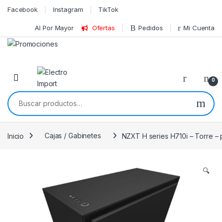
Skip to navigation
Skip to content
Facebook
Instagram
TikTok
Al Por Mayor
Ofertas
Pedidos
Mi Cuenta
0
Buscar por:
Inicio
Cajas / Gabinetes
NZXT H series H710i – Torre – 
🔍