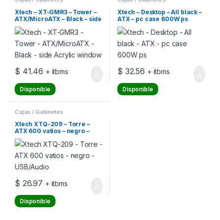
Xtech – XT-GMR3 – Tower –
Xtech – Desktop – All black –
ATX/MicroATX – Black – side
ATX – pc case 600W ps
Acrylic window
$
41.46
$
32.56
+ itbms
+ itbms
Disponible
Disponible
Cajas / Gabinetes
Xtech XTQ-209 – Torre –
ATX 600 vatios – negro –
USB/Audio
$
26.97
+ itbms
Disponible