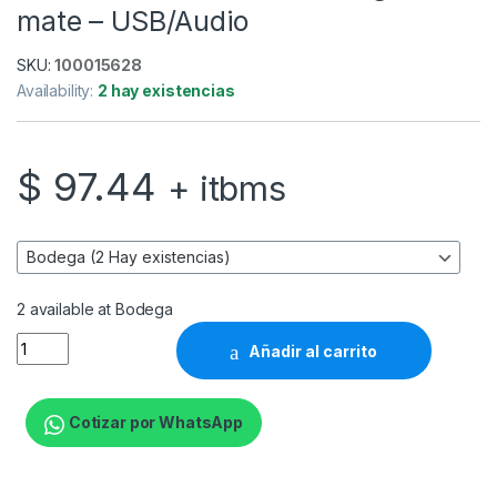
mate – USB/Audio
SKU:
100015628
Availability:
2 hay existencias
$
97.44
+ itbms
2 available at Bodega
NZXT H series H710i - Torre - placa ATX extendida - panel lat
Añadir al carrito
Cotizar por WhatsApp