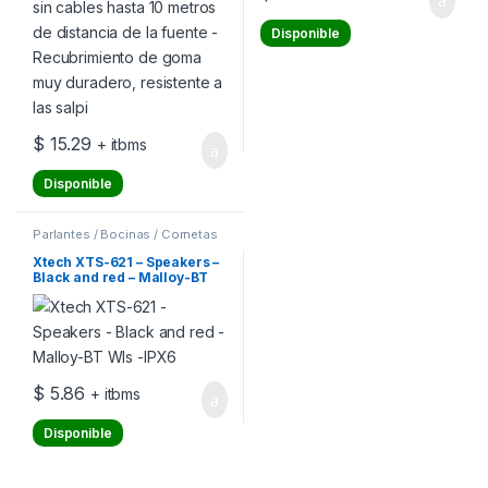
Disponible
$
15.29
+ itbms
Disponible
Parlantes / Bocinas / Cornetas
Xtech XTS-621 – Speakers –
Black and red – Malloy-BT
Wls -IPX6
$
5.86
+ itbms
Disponible