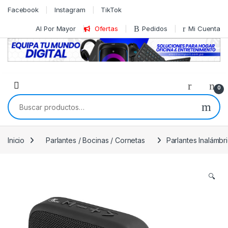
Skip to navigation
Skip to content
Facebook
Instagram
TikTok
Al Por Mayor
Ofertas
Pedidos
Mi Cuenta
0
Buscar por:
Inicio
Parlantes / Bocinas / Cornetas
Parlantes Inalámbr
🔍