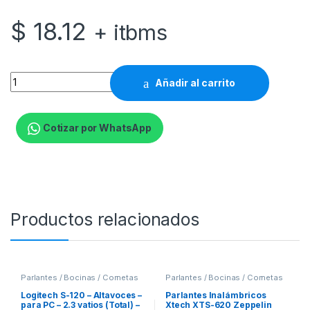
$
18.12
+ itbms
Parlantes Inalámbricos Xtech XTS-610 Floyd - Negro - Micróf
Añadir al carrito
Cotizar por WhatsApp
Productos relacionados
Parlantes / Bocinas / Cornetas
Parlantes / Bocinas / Cornetas
Logitech S-120 – Altavoces –
Parlantes Inalámbricos
para PC – 2.3 vatios (Total) –
Xtech XTS-620 Zeppelin