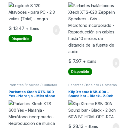
negro
Speakers – Gris – Micrófono
incorporado – Reproducción
sin cables hasta 10 metros
de distancia de la fuente de
audio
$
13.47
+ itbms
Disponible
$
7.97
+ itbms
Disponible
Parlantes / Bocinas / Cornetas
Parlantes / Bocinas / Cornetas
Parlantes Xtech XTS-600
Klip Xtreme KSB-00A –
Yes – Naranja – Micrófono
Sound bar – Black – 2.0ch
incorporado – Reproducción
60W BT HDMI-OPT-RCA
de música sin cables hasta
10 metros de distancia de la
fuente – Recubrimiento de
goma muy duradero,
resistente a las salpi
$
28.13
+ itbms