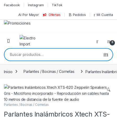
Skip to navigation
Skip to content
Facebook
Instagram
TikTok
Al Por Mayor
Ofertas
Pedidos
Mi Cuenta
0
Buscar por:
Inicio
Parlantes / Bocinas / Cornetas
Parlantes Inalámbr
🔍
Parlantes / Bocinas / Cornetas
Parlantes Inalámbricos Xtech XTS-