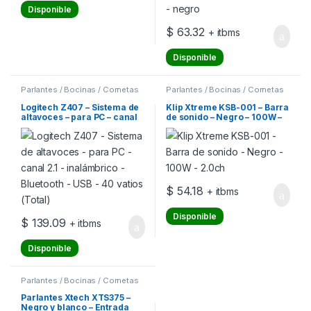
Disponible
$
63.32
+ itbms
Disponible
Parlantes / Bocinas / Cornetas
Parlantes / Bocinas / Cornetas
Logitech Z407 – Sistema de
Klip Xtreme KSB-001 – Barra
altavoces – para PC – canal
de sonido – Negro – 100W –
2.1 – inalámbrico – Bluetooth
2.0ch
– USB – 40 vatios (Total)
$
54.18
+ itbms
Disponible
$
139.09
+ itbms
Disponible
Parlantes / Bocinas / Cornetas
Parlantes Xtech XTS375 –
Negro y blanco – Entrada