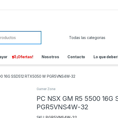
or:
ayor
¡Ofertas!
Nosotros
Contacto
Lo que deber
00 16G SSD512 RTX5050 W PGR5VNS4W-32
Gamer Zone
PC NSX GM R5 5500 16G
PGR5VNS4W-32
SKU:
PGR5VNS4W-32