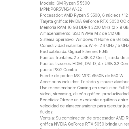
Modelo: GM Ryzen 5 5500
MPN: PGR5VNS4W-32
Procesador: AMD Ryzen 5 5500, 6 núcleos / 12 
Tarjeta gráfica: NVIDIA GeForce RTX 5050 OC
Memoria RAM: 16 GB DDR4 3200 MHz (2 x 8 GB
Almacenamiento: SSD NVMe M.2 de 512 GB
Sistema operativo: Windows 11 Home de 64 bits
Conectividad inalámbrica: Wi-Fi 2.4 GHz / 5 GHz
Red cableada: Gigabit Ethernet RJ45
Puertos frontales: 2 x USB 3.2 Gen 1, salida de
Puertos traseros: HDMI, DVI-D, 4 x USB 3.2 Gen 
puerto PS/2 Combo
Fuente de poder: MSI MPG A550B de 550 W
Accesorios incluidos: Teclado y mouse alámbri
Uso recomendado: Gaming en resolución Full HD
video, streaming, diseño gráfico, productividad
Beneficio: Ofrece un excelente equilibrio entr
velocidad de almacenamiento para ejecutar jue
fluidez.
Ventaja: Su combinación de procesador AMD Ry
gráfica NVIDIA GeForce RTX 5050 brinda un re