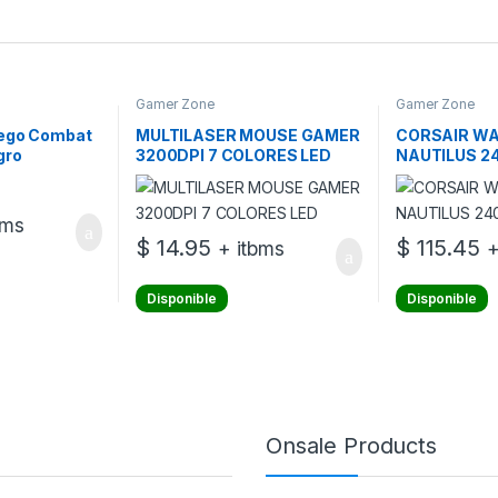
Gamer Zone
Gamer Zone
uego Combat
MULTILASER MOUSE GAMER
CORSAIR W
gro
3200DPI 7 COLORES LED
NAUTILUS 2
bms
$
14.95
$
115.45
+ itbms
+
Disponible
Disponible
Onsale Products