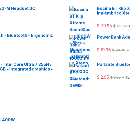
 50-M Headset UC
Bocina BT Klip
Inalámbrico Xt
$
79.95
$
119.95
+
sh - Bluetooth - Ergonomic
Power Bank Ad
$
19.95
$
24.99
+
 Intel Core Ultra 7 255H /
Parlante Bluet
GB - Integrated graphics -
$
2.95
$
7.95
+ it
2+ 400W