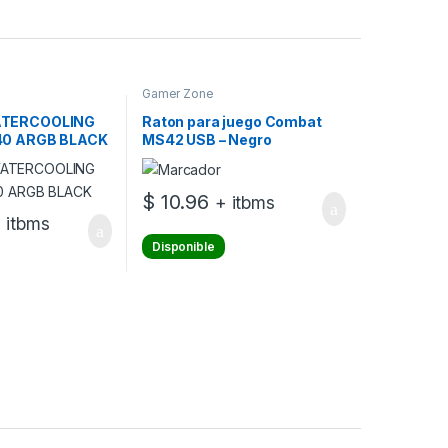
Gamer Zone
ATERCOOLING
Raton para juego Combat
40 ARGB BLACK
MS42 USB – Negro
$
10.96
+ itbms
 itbms
Disponible