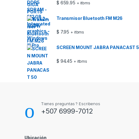
$
659.95
+ itbms
Transmisor Bluetooth FM M26
$
7.95
+ itbms
SCREEN MOUNT JABRA PANACAST 5
$
94.45
+ itbms
Tienes preguntas ? Escribenos
+507 6999-7012
Ubicación