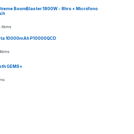
 Xtreme BoomBlaster 1800W - 8hrs + Micrófono
ech
 itbms
ata 10000mAh P10000QCD
 itbms
ooth GEMS+
bms