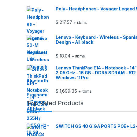
Poly - Headphones - Voyager Legend
$
217.57
+ itbms
Lenovo - Keyboard - Wireless - Spani
Design - All black
$
18.04
+ itbms
Lenovo ThinkPad E14 - Notebook - 14" -
2.05 GHz - 16 GB - DDR5 SDRAM - 512 
Windows 11 Pro
$
1,699.35
+ itbms
Top Rated Products
SWITCH GS 48 GIGA PORTS POE+ L