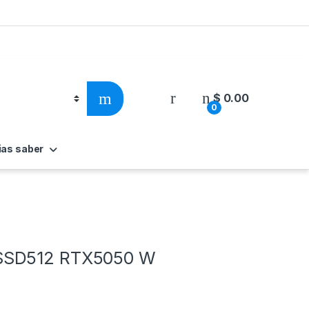
$
0.00
0
ias saber
 SSD512 RTX5050 W