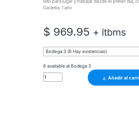
listo para jugar y trabajar desde el primer día, 
Garantía: 1 año
$
969.95
+ itbms
6 available at Bodega 3
PC NSX GM R5 5500 16G SSD512 RTX5050 
Añadir al carr