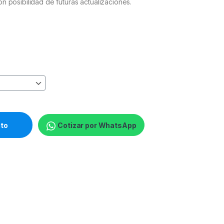
con posibilidad de futuras actualizaciones.
W PGR5VNS4W-32 quantity
ito
Cotizar por WhatsApp