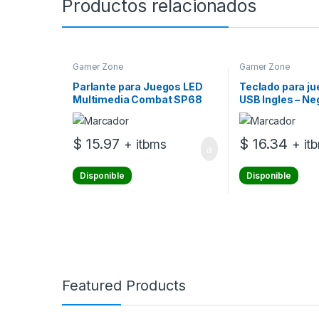
Productos relacionados
Gamer Zone
Gamer Zone
Parlante para Juegos LED
Teclado para j
Multimedia Combat SP68
USB Ingles – Ne
Estéreo 2.0
$
15.97
$
16.34
+ itbms
+ it
Disponible
Disponible
Featured Products