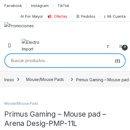
Skip to navigation
Skip to content
Facebook
Instagram
TikTok
Al Por Mayor
Ofertas
Pedidos
Mi Cuenta
0
Buscar por:
Inicio
Mouse/Mouse Pads
Primus Gaming – Mouse pad 
Mouse/Mouse Pads
Primus Gaming – Mouse pad –
Arena Desig-PMP-11L