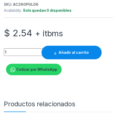
SKU:
AC260PGL06
Availability:
Solo quedan 0 disponibles
$
2.54
+ itbms
Primus Gaming - Mouse pad - Arena Desig-PMP-11L quantity
Añadir al carrito
Cotizar por WhatsApp
Productos relacionados