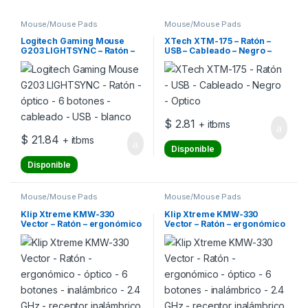
Mouse/Mouse Pads
Mouse/Mouse Pads
Logitech Gaming Mouse
XTech XTM-175 – Ratón –
G203 LIGHTSYNC – Ratón –
USB – Cableado – Negro –
óptico – 6 botones –
Optico
cableado – USB – blanco
$
2.81
+ itbms
$
21.84
+ itbms
Disponible
Disponible
Mouse/Mouse Pads
Mouse/Mouse Pads
Klip Xtreme KMW-330
Klip Xtreme KMW-330
Vector – Ratón – ergonómico
Vector – Ratón – ergonómico
– óptico – 6 botones –
– óptico – 6 botones –
inalámbrico – 2.4 GHz –
inalámbrico – 2.4 GHz –
receptor inalámbrico USB –
receptor inalámbrico USB –
negro
rojo