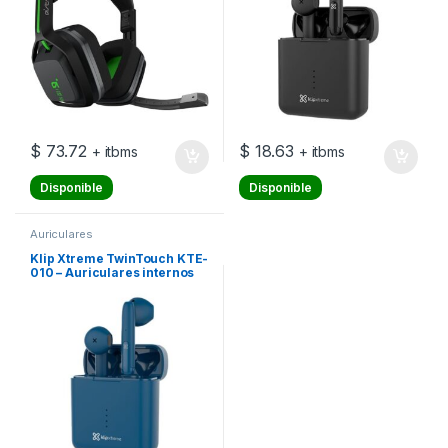
$
73.72
$
18.63
+ itbms
+ itbms
Disponible
Disponible
Auriculares
Klip Xtreme TwinTouch KTE-
010 – Auriculares internos
con micro – en oreja –
Bluetooth – inalámbrico –
azul