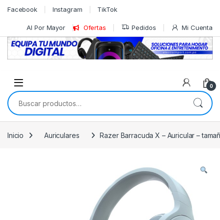
Skip to navigation
Skip to content
Facebook
Instagram
TikTok
Al Por Mayor
Ofertas
Pedidos
Mi Cuenta
0
Buscar por:
Inicio
Auriculares
Razer Barracuda X – Auricular – tama