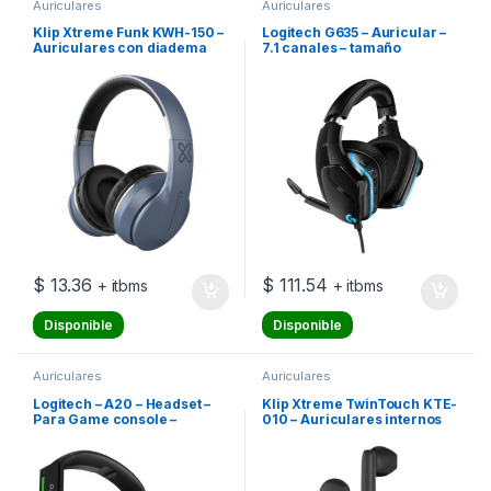
Auriculares
Auriculares
Klip Xtreme Funk KWH-150 –
Logitech G635 – Auricular –
Auriculares con diadema
7.1 canales – tamaño
con micro – en oreja –
completo – cableado – USB,
Bluetooth – inalámbrico,
conector de 3,5 mm
cableado – conector de 3,5
mm – azul
$
13.36
$
111.54
+ itbms
+ itbms
Disponible
Disponible
Auriculares
Auriculares
Logitech – A20 – Headset –
Klip Xtreme TwinTouch KTE-
Para Game console –
010 – Auriculares internos
Wireless – Gen 2 XBOX
con micro – en oreja –
Bluetooth – inalámbrico –
negro