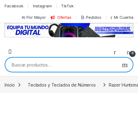
Skip to navigation
Skip to content
Facebook
Instagram
TikTok
Al Por Mayor
Ofertas
Pedidos
Mi Cuenta
0
Buscar por:
Inicio
Teclados y Teclados de Números
Razer Huntsman