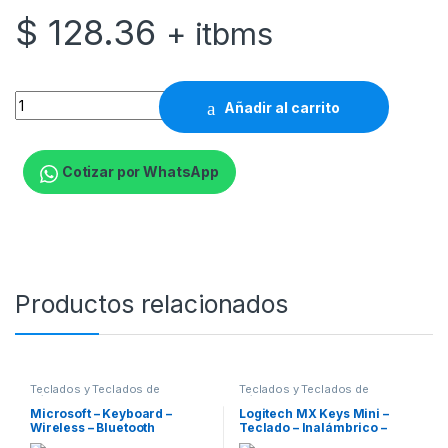
$
128.36
+ itbms
Razer Huntsman Mini - Teclado - retroiluminación - USB - EE. U
Añadir al carrito
Cotizar por WhatsApp
Productos relacionados
Teclados y Teclados de
Teclados y Teclados de
Números
Números
Microsoft – Keyboard –
Logitech MX Keys Mini –
Wireless – Bluetooth
Teclado – Inalámbrico –
Español – USB / Bluetooth –