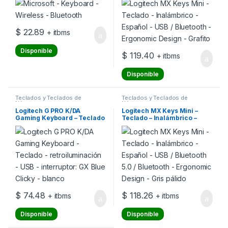
Ergonomic Design – Grafito
$
22.89
+ itbms
Disponible
$
119.40
+ itbms
Disponible
Teclados y Teclados de
Teclados y Teclados de
Números
Números
Logitech G PRO K/DA
Logitech MX Keys Mini –
Gaming Keyboard – Teclado
Teclado – Inalámbrico –
– retroiluminación – USB –
Español – USB / Bluetooth 5.0
interruptor: GX Blue Clicky –
/ Bluetooth – Ergonomic
blanco
Design – Gris pálido
$
74.48
$
118.26
+ itbms
+ itbms
Disponible
Disponible