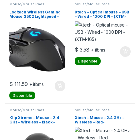
Mouse/Mouse Pads
Mouse/Mouse Pads
Logitech Wireless Gaming
Xtech – Optical mouse – USB
Mouse G502 Lightspeed –
– Wired – 1000 DPI – (XTM-
Ratón – óptico – 11 botones –
165)
inalámbrico – 2.4 GHz –
receptor inalámbrico USB
$
3.58
+ itbms
Disponible
$
111.59
+ itbms
Disponible
Mouse/Mouse Pads
Mouse/Mouse Pads
Klip Xtreme – Mouse – 2.4
Xtech – Mouse – 2.4 GHz –
GHz – Wireless – Black –
Wireless – Red-
Ergonomic
1600dpiXTM-310RD