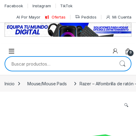
Skip to navigation
Skip to content
Facebook
Instagram
TikTok
Al Por Mayor
Ofertas
Pedidos
Mi Cuenta
0
Buscar por:
Inicio
Mouse/Mouse Pads
Razer – Alfombrilla de ratón 
🔍