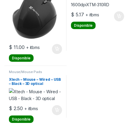
$
5.17
+ itbms
Disponible
$
11.00
+ itbms
Disponible
Mouse/Mouse Pads
Xtech – Mouse – Wired – USB
– Black – 3D optical
$
2.50
+ itbms
Disponible