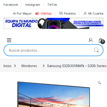
Skip to navigation
Skip to content
Facebook
Instagram
TikTok
Al Por Mayor
Ofertas
Pedidos
Mi Cuenta
0
Buscar por:
Inicio
Monitores
Samsung S32B300NWN – S30B Series – m
🔍