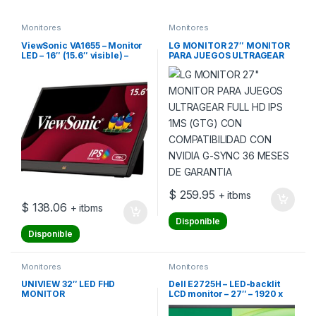
Monitores
Monitores
ViewSonic VA1655 – Monitor
LG MONITOR 27″ MONITOR
LED – 16″ (15.6″ visible) –
PARA JUEGOS ULTRAGEAR
portátil – 1920 x 1080 Full HD
FULL HD IPS 1MS (GTG) CON
(1080p) @ 60 Hz – IPS – 250
COMPATIBILIDAD CON
cd/m² – 800:1 – 7 ms – Mini
NVIDIA G-SYNC 36 MESES
HDMI, USB-C – altavoces
DE GARANTIA
$
259.95
+ itbms
$
138.06
+ itbms
Disponible
Disponible
Monitores
Monitores
UNIVIEW 32″ LED FHD
Dell E2725H – LED-backlit
MONITOR
LCD monitor – 27″ – 1920 x
1080 – 60 Hz – VA – VGA /
DisplayPort – Black