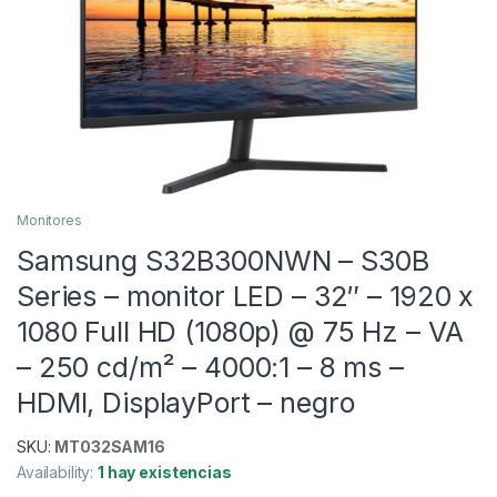
Monitores
Samsung S32B300NWN – S30B
Series – monitor LED – 32″ – 1920 x
1080 Full HD (1080p) @ 75 Hz – VA
– 250 cd/m² – 4000:1 – 8 ms –
HDMI, DisplayPort – negro
SKU:
MT032SAM16
Availability:
1 hay existencias