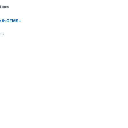
 itbms
ooth GEMS+
bms