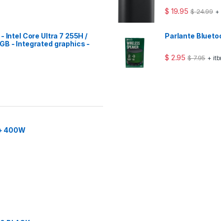
$
19.95
$
24.99
+
 Intel Core Ultra 7 255H /
Parlante Bluet
GB - Integrated graphics -
$
2.95
$
7.95
+ it
2+ 400W