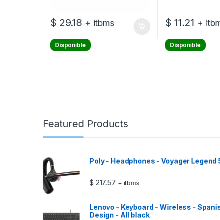
$
29.18
$
11.21
+ itbms
+ itb
Disponible
Disponible
Featured Products
Poly - Headphones - Voyager Legend
$
217.57
+ itbms
Lenovo - Keyboard - Wireless - Spani
Design - All black