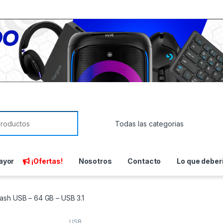
or:
ayor
¡Ofertas!
Nosotros
Contacto
Lo que deber
flash USB – 64 GB – USB 3.1
USB