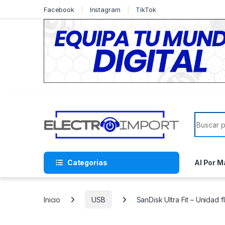
Skip to navigation
Skip to content
Facebook
Instagram
TikTok
Search f
Categorias
Al Por M
Inicio
USB
SanDisk Ultra Fit – Unidad 