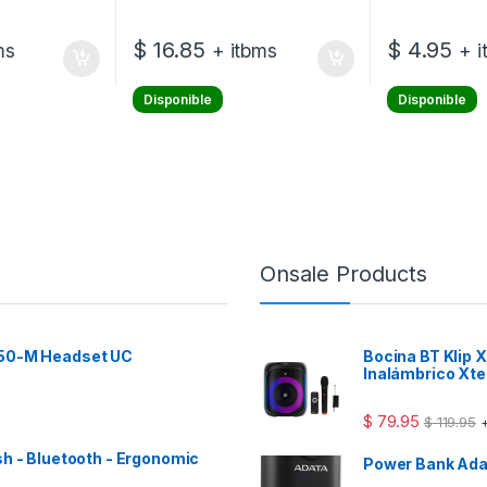
$
16.85
$
4.95
ms
+ itbms
+ i
Disponible
Disponible
Onsale Products
 50-M Headset UC
Bocina BT Klip
Inalámbrico Xt
$
79.95
$
119.95
+
sh - Bluetooth - Ergonomic
Power Bank Ad