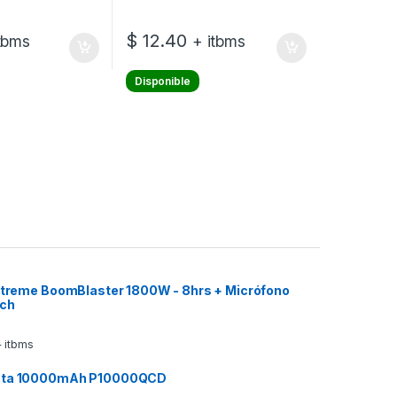
$
12.40
tbms
+ itbms
Disponible
 Xtreme BoomBlaster 1800W - 8hrs + Micrófono
ech
 itbms
ata 10000mAh P10000QCD