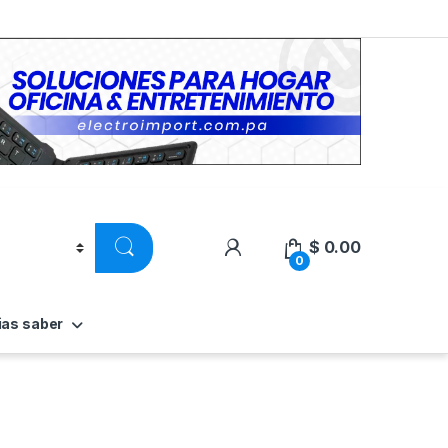
$
0.00
0
ias saber