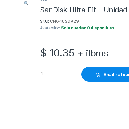
SanDisk Ultra Fit – Unidad
SKU:
CH640SDK29
Availability:
Solo quedan 0 disponibles
$
10.35
+ itbms
SanDisk Ultra Fit - Unidad flash USB - 64 GB 
Añadir al ca