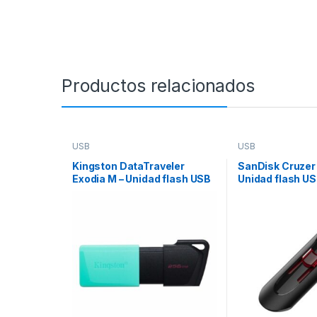
Productos relacionados
USB
USB
Kingston DataTraveler
SanDisk Cruzer 
Exodia M – Unidad flash USB
Unidad flash US
– 256 GB – USB 3.2 Gen 1
USB 3.0