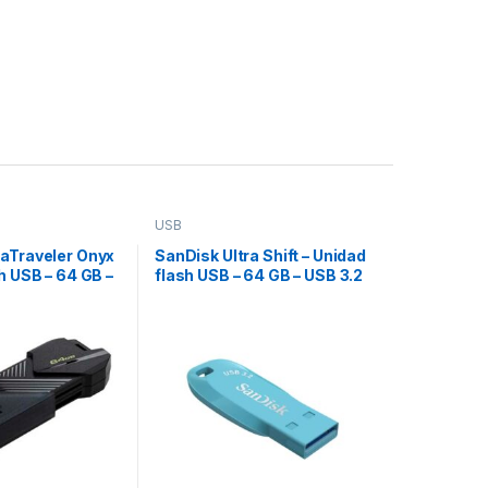
USB
aTraveler Onyx
SanDisk Ultra Shift – Unidad
h USB – 64 GB –
flash USB – 64 GB – USB 3.2
1 – negro mate
Gen 1 – azul