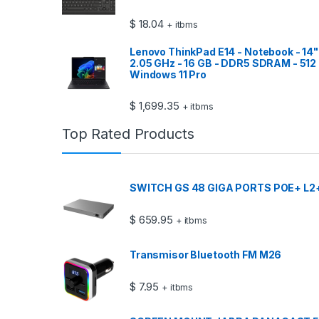
$
18.04
+ itbms
Lenovo ThinkPad E14 - Notebook - 14" -
2.05 GHz - 16 GB - DDR5 SDRAM - 512 
Windows 11 Pro
$
1,699.35
+ itbms
Top Rated Products
SWITCH GS 48 GIGA PORTS POE+ L
$
659.95
+ itbms
Transmisor Bluetooth FM M26
$
7.95
+ itbms