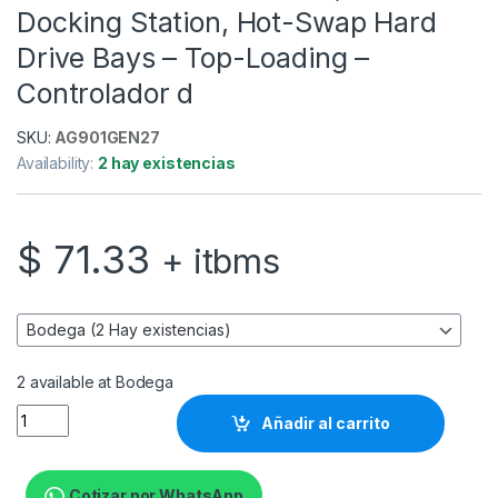
Docking Station, Hot-Swap Hard
Drive Bays – Top-Loading –
Controlador d
SKU:
AG901GEN27
Availability:
2 hay existencias
$
71.33
+ itbms
2 available at Bodega
StarTech.com Dual-Bay USB 3.0 eSATA to SATA Hard Drive Dock
Añadir al carrito
Cotizar por WhatsApp