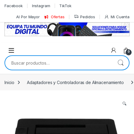
Skip to navigation
Skip to content
Facebook
Instagram
TikTok
Al Por Mayor
Ofertas
Pedidos
Mi Cuenta
0
Buscar por:
Inicio
Adaptadores y Controladoras de Almacenamiento
🔍