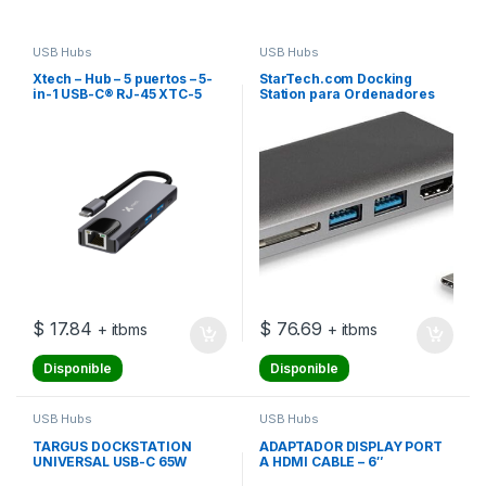
USB Hubs
USB Hubs
Xtech – Hub – 5 puertos – 5-
StarTech.com Docking
in-1 USB-C® RJ-45 XTC-5
Station para Ordenadores
Portátiles USB-C –
Replicador de Puertos USB
Tipo C HDMI Red Ethernet
Lector SD – con PD – NUEVA
VERSIÓN DISPONIBLE
DKT30CSDHPD3
(DKT30CSDHPD) – Estación
$
17.84
$
76.69
+ itbms
+ itbms
Disponible
Disponible
USB Hubs
USB Hubs
TARGUS DOCKSTATION
ADAPTADOR DISPLAY PORT
UNIVERSAL USB-C 65W
A HDMI CABLE – 6″