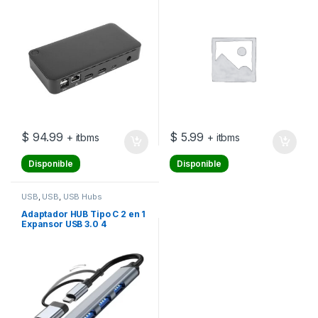
$
94.99
$
5.99
+ itbms
+ itbms
Disponible
Disponible
USB
,
USB
,
USB Hubs
Adaptador HUB Tipo C 2 en 1
Expansor USB 3.0 4
PUERTOS 2 EN 1