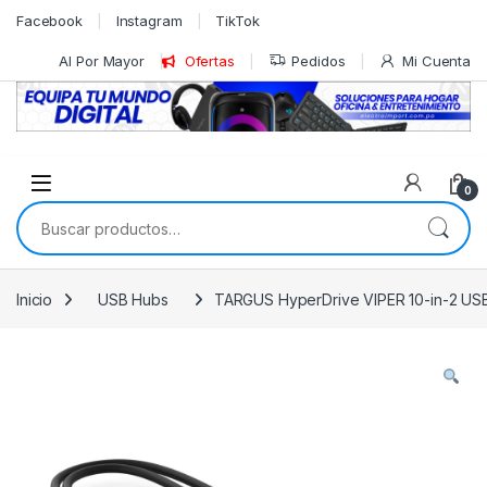
Skip to navigation
Skip to content
Facebook
Instagram
TikTok
Al Por Mayor
Ofertas
Pedidos
Mi Cuenta
0
Buscar por:
Inicio
USB Hubs
TARGUS HyperDrive VIPER 10-in-2 USB