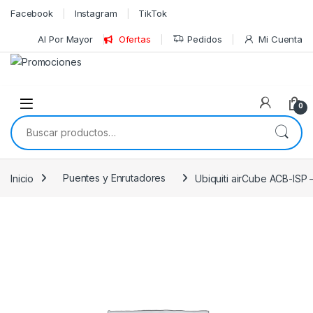
Skip to navigation
Skip to content
Facebook
Instagram
TikTok
Al Por Mayor
Ofertas
Pedidos
Mi Cuenta
0
Buscar por:
Inicio
Puentes y Enrutadores
Ubiquiti airCube ACB-ISP 