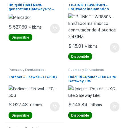
Ubiquiti UniFi Next-
TP-LINK TL-WR850N –
generation Gateway Pro –
Enrutador inalámbrico
Aparato de seguridad –
conmutador de 4 puertos
10GbE – 1U – montable en
2,4 GHz
bastidor
$
527.80
+ itbms
Disponible
$
15.91
+ itbms
Disponible
Puentes y Enrutadores
Puentes y Enrutadores
Fortinet – Firewall – FG-50G
Ubiquiti – Router – UXG-Lite
Gateway Lite
$
922.43
$
143.84
+ itbms
+ itbms
Disponible
Disponible