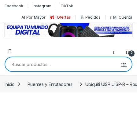
Skip to navigation
Skip to content
Facebook
Instagram
TikTok
Al Por Mayor
Ofertas
Pedidos
Mi Cuenta
0
Buscar por:
Inicio
Puentes y Enrutadores
Ubiquiti UISP UISP-R – Ro