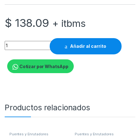
$
138.09
+ itbms
Ubiquiti UISP UISP-R - Router conmutador de 8 puertos - 1GbE
Añadir al carrito
Cotizar por WhatsApp
Productos relacionados
Puentes y Enrutadores
Puentes y Enrutadores