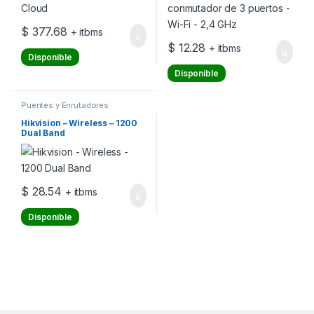
$
377.68
+ itbms
$
12.28
+ itbms
Disponible
Disponible
Puentes y Enrutadores
Hikvision – Wireless – 1200
Dual Band
$
28.54
+ itbms
Disponible