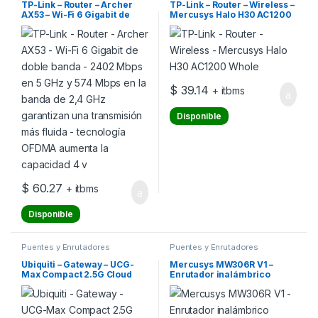
TP-Link – Router – Archer
TP-Link – Router – Wireless –
AX53 – Wi-Fi 6 Gigabit de
Mercusys Halo H30 AC1200
doble banda – 2402 Mbps en
Whole
5 GHz y 574 Mbps en la
banda de 2,4 GHz
garantizan una transmisión
más fluida – tecnología
OFDMA aumenta la
capacidad 4 v
$
39.14
+ itbms
Disponible
$
60.27
+ itbms
Disponible
Puentes y Enrutadores
Puentes y Enrutadores
Ubiquiti – Gateway – UCG-
Mercusys MW306R V1 –
Max Compact 2.5G Cloud
Enrutador inalámbrico
conmutador de 3 puertos –
Wi-Fi – 2,4 GHz