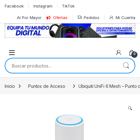
Skip to navigation
Skip to content
Facebook
Instagram
TikTok
Al Por Mayor
Ofertas
Pedidos
Mi Cuenta
0
Buscar por:
Inicio
Puntos de Acceso
Ubiquiti UniFi 6 Mesh – Punto 
🔍