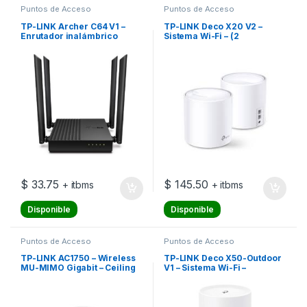
Puntos de Acceso
Puntos de Acceso
TP-LINK Archer C64 V1 –
TP-LINK Deco X20 V2 –
Enrutador inalámbrico
Sistema Wi-Fi – (2
conmutador de 4 puertos –
enrutadores) – hasta 370 m²
1GbE – Wi-Fi 5 – Doble banda
– malla 1GbE – Wi-Fi 6 –
Doble banda
$
33.75
$
145.50
+ itbms
+ itbms
Disponible
Disponible
Puntos de Acceso
Puntos de Acceso
TP-LINK AC1750 – Wireless
TP-LINK Deco X50-Outdoor
MU-MIMO Gigabit – Ceiling
V1 – Sistema Wi-Fi –
Mount – Access Point
(enrutador) – malla 1GbE –
Wi-Fi 6 – Doble banda