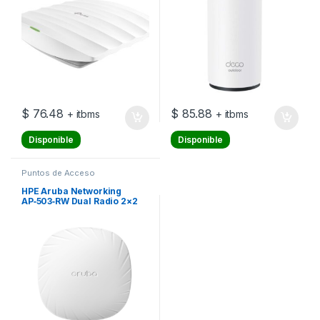
$
76.48
$
85.88
+ itbms
+ itbms
Disponible
Disponible
Puntos de Acceso
HPE Aruba Networking
AP‑503‑RW Dual Radio 2×2
802.11ax Wi‑Fi 6 Campus
Access Point