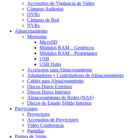
Accesorios de Vigilancia de Video
Cámaras Análogas
DVRs
Cámaras de Red
NVRs
Almacenamiento
Memorias
MicroSD
Módulos RAM – Genéricos
Módulos RAM – Propietarios
USB
USB Hubs
Accesorios para Almacenamiento
Adaptadores y Controladoras de Almacenamiento
Cables para Almacenamiento
Discos Duros Externos
Discos Duros Internos
Almacenamiento de Redes (NAS)
Discos de Estado Sólido Internos
Proyectores
Proyectores
Accesorios de Proyectores
Video Conferencia
Pantallas
Puntos de Venta