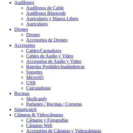
Audífonos
Audífonos de Cable
Audífonos Bluetooth
Auriculares y Manos Libres
Auriculares
Drones
Drones
Accesorios de Drones
Accesorios
Cables/Cargadores
Cables de Audio y Video
Accesorios de Audio y Video
Baterías Portátiles/Inalámbricas
Soportes
MicroSD
USB
Calculadoras
Bocinas
Skullcandy
Parlantes / Bocinas / Cornetas
Smartwatch
Cámaras & Videocámaras
Cámaras y Fotografías
Cámaras Web
Accesorios de Cámaras y Videocámaras