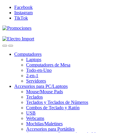
Skip
Skip
Facebook
to
to
Instagram
navigation
content
TikTok
Computadores
Laptops
Computadores de Mesa
Todo-en-Uno
2-en-1
Servidores
Accesorios para PC/Laptops
Mouse/Mouse Pads
Teclados
Teclados y Teclados de Números
Combos de Teclado y Ratón
USB
Webcams
Mochilas/Maletines
Accesorios para Portátiles