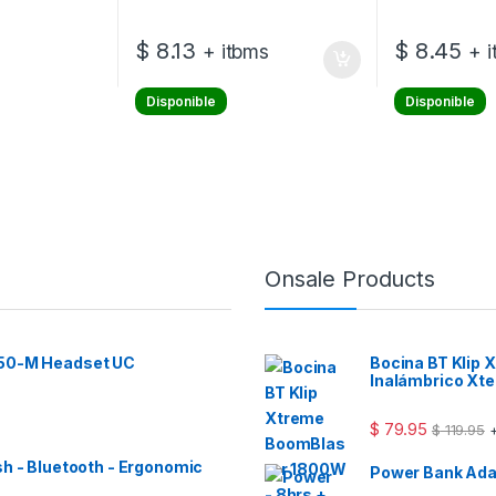
$
8.13
$
8.45
+ itbms
+ 
Disponible
Disponible
Onsale Products
 50-M Headset UC
Bocina BT Klip
Inalámbrico Xt
$
79.95
$
119.95
+
sh - Bluetooth - Ergonomic
Power Bank Ad