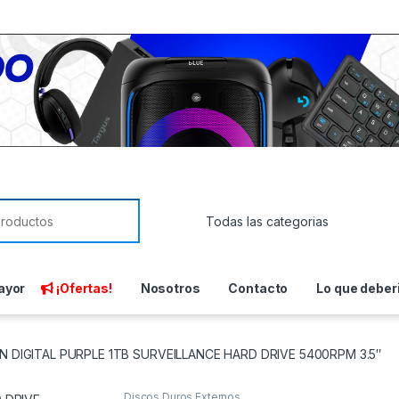
or:
ayor
¡Ofertas!
Nosotros
Contacto
Lo que deber
 DIGITAL PURPLE 1TB SURVEILLANCE HARD DRIVE 5400RPM 3.5″
Discos Duros Externos