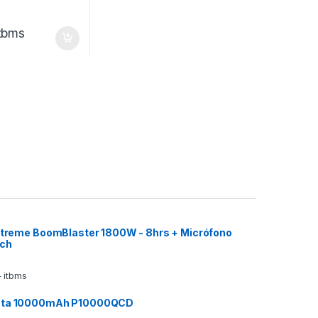
itbms
 Xtreme BoomBlaster 1800W - 8hrs + Micrófono
ech
 itbms
ata 10000mAh P10000QCD