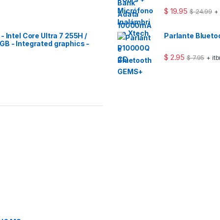
$
19.95
$
24.99
+
 Intel Core Ultra 7 255H /
Parlante Bluet
GB - Integrated graphics -
$
2.95
$
7.95
+ it