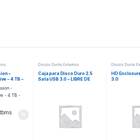
rnos
Discos Duros Externos
Discos Duros E
ion –
Caja para Disco Duro 2.5
HD Enclosure
ive – 4 TB –
Sata USB 3.0 – LIBRE DE
3.0
HERRAMIENTAS
itbms