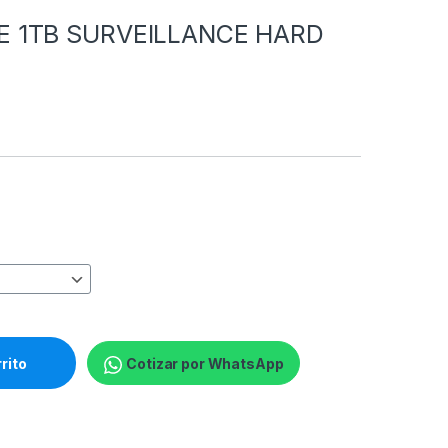
E 1TB SURVEILLANCE HARD
CE HARD DRIVE 5400RPM 3.5" quantity
rrito
Cotizar por WhatsApp