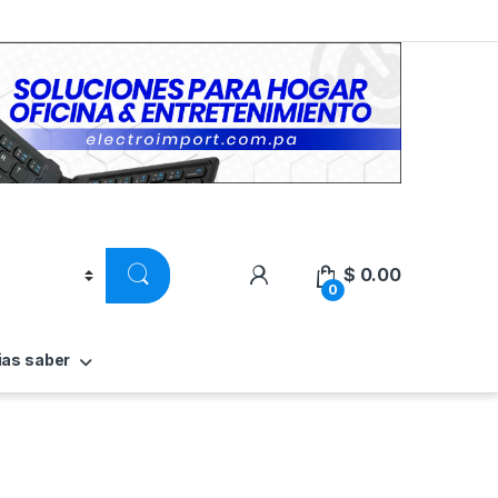
$
0.00
0
ias saber