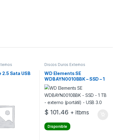
xternos
Discos Duros Externos
 2.5 Sata USB
WD Elements SE
WDBAYN0010BBK – SSD – 1
TB – externo (portátil) – USB
3.0
$
101.46
+ itbms
Disponible