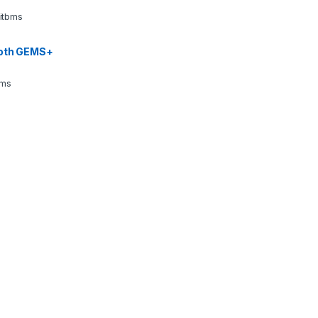
 itbms
ooth GEMS+
bms