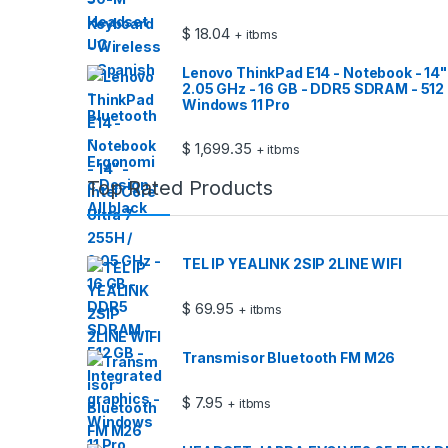
$
18.04
+ itbms
Lenovo ThinkPad E14 - Notebook - 14" -
2.05 GHz - 16 GB - DDR5 SDRAM - 512 
Windows 11 Pro
$
1,699.35
+ itbms
Top Rated Products
TEL IP YEALINK 2SIP 2LINE WIFI
$
69.95
+ itbms
Transmisor Bluetooth FM M26
$
7.95
+ itbms