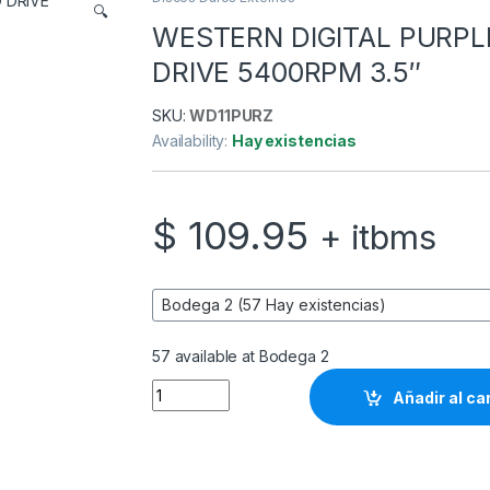
🔍
WESTERN DIGITAL PURPL
DRIVE 5400RPM 3.5″
SKU:
WD11PURZ
Availability:
Hay existencias
$
109.95
+ itbms
57 available at Bodega 2
WESTERN DIGITAL PURPLE 1TB SURVEILLAN
Añadir al ca