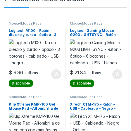
Mouse/Mouse Pads
Mouse/Mouse Pads
Logitech M100 – Ratón –
Logitech Gaming Mouse
diestro y zurdo – óptico – 3
G203 LIGHTSYNC – Ratón –
botones – cableado – USB –
óptico – 6 botones –
negro
cableado – USB – blanco
$
9.96
$
21.84
+ itbms
+ itbms
Disponible
Disponible
Mouse/Mouse Pads
Mouse/Mouse Pads
Klip Xtreme KMP-100 Gel
XTech XTM-175 – Ratón –
Mouse Pad – Alfombrilla de
USB – Cableado – Negro –
ratón con apoyamuñecas –
Optico
negro