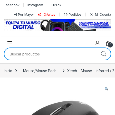
Skip to navigation
Skip to content
Facebook
Instagram
TikTok
Al Por Mayor
Ofertas
Pedidos
Mi Cuenta
0
Buscar por:
Inicio
Mouse/Mouse Pads
Xtech – Mouse – Infrared / 2