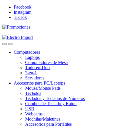
Skip
Skip
Facebook
to
to
Instagram
navigation
content
TikTok
Computadores
Laptops
Computadores de Mesa
Todo-en-Uno
2-en-1
Servidores
Accesorios para PC/Laptops
Mouse/Mouse Pads
Teclados
Teclados y Teclados de Números
Combos de Teclado y Ratón
USB
Webcams
Mochilas/Maletines
Accesorios para Portátiles