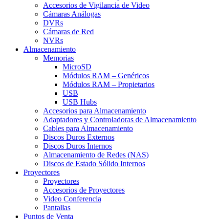
Accesorios de Vigilancia de Video
Cámaras Análogas
DVRs
Cámaras de Red
NVRs
Almacenamiento
Memorias
MicroSD
Módulos RAM – Genéricos
Módulos RAM – Propietarios
USB
USB Hubs
Accesorios para Almacenamiento
Adaptadores y Controladoras de Almacenamiento
Cables para Almacenamiento
Discos Duros Externos
Discos Duros Internos
Almacenamiento de Redes (NAS)
Discos de Estado Sólido Internos
Proyectores
Proyectores
Accesorios de Proyectores
Video Conferencia
Pantallas
Puntos de Venta