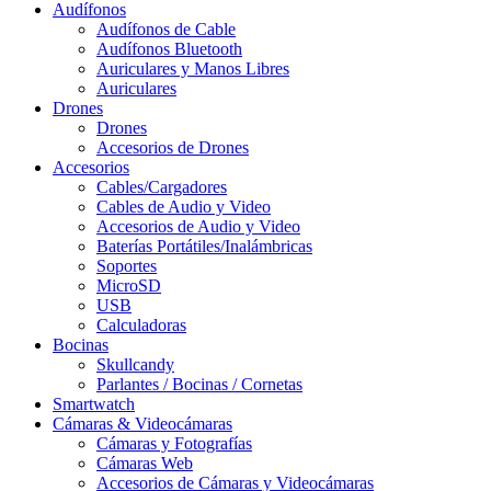
Audífonos
Audífonos de Cable
Audífonos Bluetooth
Auriculares y Manos Libres
Auriculares
Drones
Drones
Accesorios de Drones
Accesorios
Cables/Cargadores
Cables de Audio y Video
Accesorios de Audio y Video
Baterías Portátiles/Inalámbricas
Soportes
MicroSD
USB
Calculadoras
Bocinas
Skullcandy
Parlantes / Bocinas / Cornetas
Smartwatch
Cámaras & Videocámaras
Cámaras y Fotografías
Cámaras Web
Accesorios de Cámaras y Videocámaras