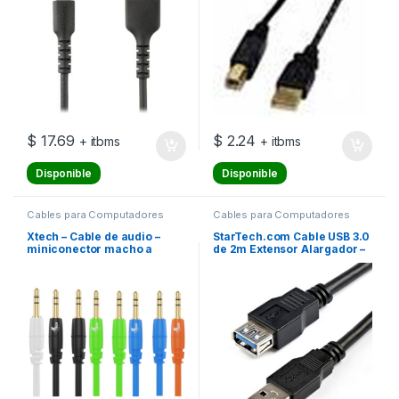
Lightning – USB macho recto
a Lightning macho recto – 2
m
$
17.69
$
2.24
+ itbms
+ itbms
Disponible
Disponible
Cables para Computadores
Cables para Computadores
Xtech – Cable de audio –
StarTech.com Cable USB 3.0
miniconector macho a
de 2m Extensor Alargador –
miniconector macho – 1 m –
USB A Macho a Hembra –
negro, blanco, azul, verde,
Cable alargador USB – USB
naranja (paquete de 10)
Tipo A (H) a USB Tipo A (M) –
USB 3.0 – 2 m – negro – para
P/N: HB30A4AIB,
SV211DPUA4K, SV211HDUA