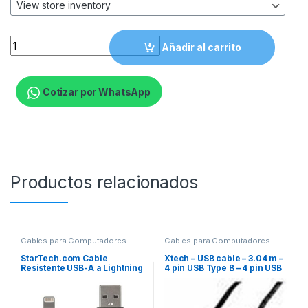
Xtech - Video adapter - 19 pin HDMI Type A - VGA - Black - X
Añadir al carrito
Cotizar por WhatsApp
Productos relacionados
Cables para Computadores
Cables para Computadores
StarTech.com Cable
Xtech – USB cable – 3.04 m –
Resistente USB-A a Lightning
4 pin USB Type B – 4 pin USB
de 2 m Negro – Cable USB
Type A – 2.0 male-male
Tipo A a Lightning con Fibra
mold
de Aramida – MFi
(RUSBCLTMM2MB) – Cable