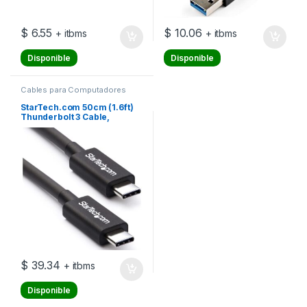
$
6.55
$
10.06
+ itbms
+ itbms
Disponible
Disponible
Cables para Computadores
StarTech.com 50cm (1.6ft)
Thunderbolt 3 Cable,
40Gbps, 100W PD, 4K/5K
Video, Thunderbolt-
Certified, Compatible w/
TB4/USB 3.2/DisplayPort –
Cable Thunderbolt – 24 pin
USB-C (M) a 24 pin USB-C
(M) – Th
$
39.34
+ itbms
Disponible