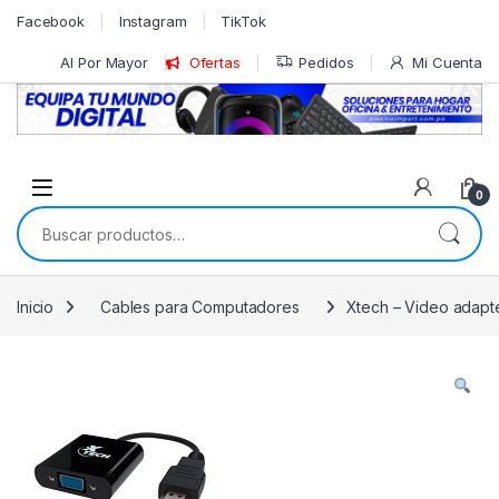
Skip to navigation
Skip to content
Facebook
Instagram
TikTok
Al Por Mayor
Ofertas
Pedidos
Mi Cuenta
0
Buscar por:
Inicio
Cables para Computadores
Xtech – Video adapt