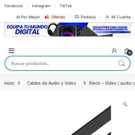
Skip to navigation
Skip to content
Facebook
Instagram
TikTok
Al Por Mayor
Ofertas
Pedidos
Mi Cuenta
0
Buscar por:
Inicio
Cables de Audio y Video
Xtech – Video / audio c