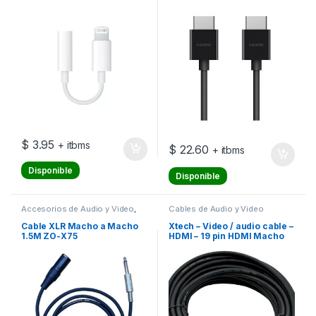
HDMI macho – 2 m –
blindado de dos capas –
negro
$
3.95
+ itbms
$
22.60
+ itbms
Disponible
Disponible
Accesorios de Audio y Video
,
Cables de Audio y Video
Cables de Audio y Video
,
Cables/Cargadores
,
Cable XLR Macho a Macho
Xtech – Video / audio cable –
Cables/Cargadores
1.5M ZO-X75
HDMI – 19 pin HDMI Macho
Macho Type A – 25ft long