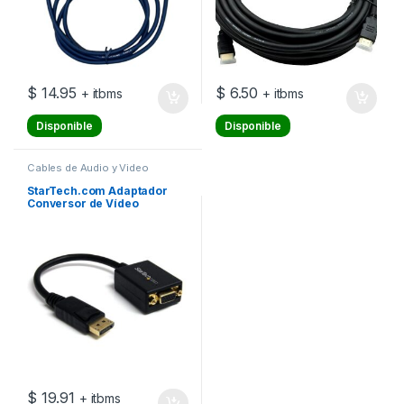
$
14.95
$
6.50
+ itbms
+ itbms
Disponible
Disponible
Cables de Audio y Video
StarTech.com Adaptador
Conversor de Vídeo
DisplayPort DP a VGA –
Cable Convertidor Activo –
Hembra VGA – Macho DP –
Hasta 1920×1200 –
Adaptador de pantalla –
DisplayPort (M) a HD-15
(VGA) (H) – 27.94
$
19.91
+ itbms