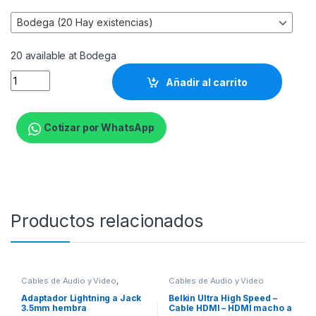
20 available at Bodega
Xtech - Video / audio cable - HDMI - FLAT - 25 pies quantity
Añadir al carrito
Cotizar por WhatsApp
Productos relacionados
Cables de Audio y Video
,
Cables de Audio y Video
Cables/Cargadores
,
Cables/Cargadores
Adaptador Lightning a Jack
Belkin Ultra High Speed –
3.5mm hembra
Cable HDMI – HDMI macho a