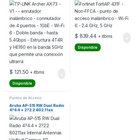
1GbE – Wi-Fi 6 – Doble banda
GHz, 5 GHz
– hasta 5.4Gbps – Estructura
4T4R y HE160 en la banda
5GHz que permite una
conexión ultrarrá
$
839.44
+ itbms
Disponible
$
121.50
+ itbms
Disponible
Puntos de Acceso
Aruba AP-515 RW Dual Radio
4?4:4 + 2?2:2 802.11ax
Internal Antennas Unified
Campus AP