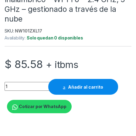
GHz – gestionado a través de la
nube
SKU:
NW101ZXL17
Availability:
Solo quedan 0 disponibles
$
85.58
+ itbms
Zyxel NWA90AX - Punto de acceso inalámbrico - Wi-Fi 6 - 2.4 
Añadir al carrito
Cotizar por WhatsApp