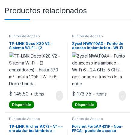
Productos relacionados
Puntos de Acceso
Puntos de Acceso
TP-LINK Deco X20 V2 –
Zyxel NWA110AX – Punto de
Sistema Wi-Fi – (2
acceso inalámbrico – Wi-Fi
enrutadores) – hasta 370 m²
6 – 2.4 GHz, 5 GHz –
– malla 1GbE – Wi-Fi 6 –
gestionado a través de la
Doble banda
nube
$
145.50
$
173.75
+ itbms
+ itbms
Disponible
Disponible
Puntos de Acceso
Puntos de Acceso
TP-LINK Archer AX73 – V1 – –
Fortinet FortiAP 431F – Non-
enrutador inalámbrico –
FFCA – punto de acceso
conmutador de 4 puertos –
inalámbrico – Wi-Fi 6 – 2.4