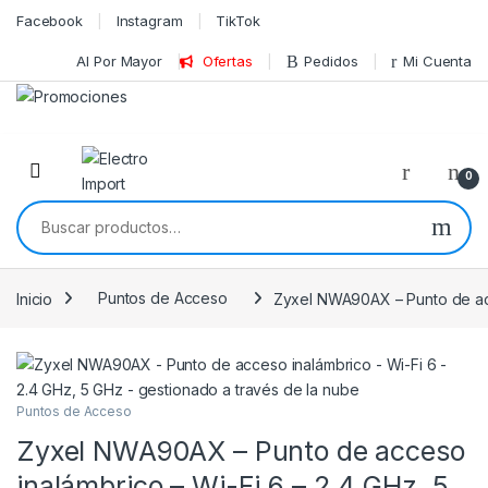
Skip to navigation
Skip to content
Facebook
Instagram
TikTok
Al Por Mayor
Ofertas
Pedidos
Mi Cuenta
0
Buscar por:
Inicio
Puntos de Acceso
Zyxel NWA90AX – Punto de acc
Puntos de Acceso
Zyxel NWA90AX – Punto de acceso
inalámbrico – Wi-Fi 6 – 2.4 GHz, 5