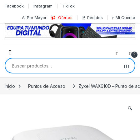
Skip to navigation
Skip to content
Facebook
Instagram
TikTok
Al Por Mayor
Ofertas
Pedidos
Mi Cuenta
0
Buscar por:
Inicio
Puntos de Acceso
Zyxel WAX610D – Punto de acc
🔍