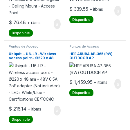
$
339.55
+ itbms
Disponible
$
76.48
+ itbms
Disponible
Puntos de Acceso
Puntos de Acceso
Ubiquiti – U6-LR – Wireless
HPE ARUBA AP-365 (RW)
access point – Ø220 x 48
OUTDOOR AP
mm – 48V 0.5A PoE adapter
(Not included) – LEDs
White/blue – Certifications
CE/FCC/IC
$
1,459.95
+ itbms
Disponible
$
216.14
+ itbms
Disponible