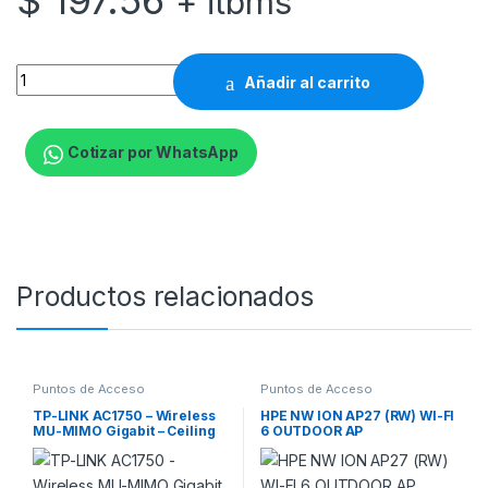
$
197.56
+ itbms
Zyxel WAX610D - Punto de acceso inalámbrico - Wi-Fi 6 - 2.4
Añadir al carrito
Cotizar por WhatsApp
Productos relacionados
Puntos de Acceso
Puntos de Acceso
TP-LINK AC1750 – Wireless
HPE NW ION AP27 (RW) WI-FI
MU-MIMO Gigabit – Ceiling
6 OUTDOOR AP
Mount – Access Point