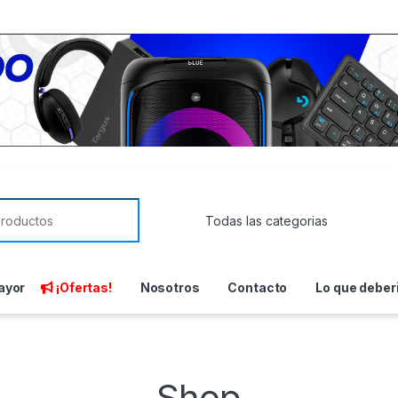
or:
ayor
¡Ofertas!
Nosotros
Contacto
Lo que deber
Shop