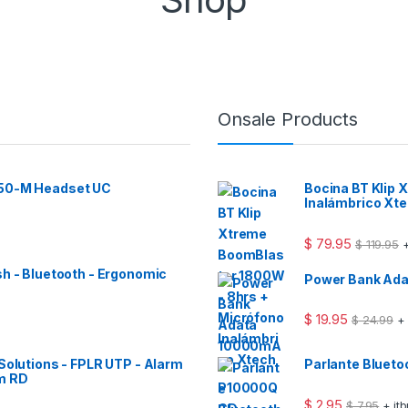
Onsale Products
 50-M Headset UC
Bocina BT Klip
Inalámbrico Xt
$
79.95
$
119.95
+
sh - Bluetooth - Ergonomic
Power Bank Ad
$
19.95
$
24.99
+
Solutions - FPLR UTP - Alarm
Parlante Bluet
m RD
$
2.95
$
7.95
+ it