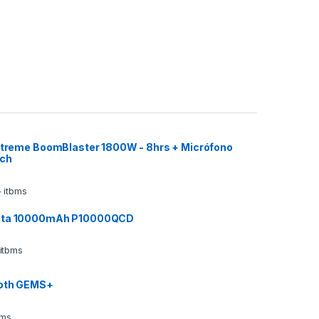
 Xtreme BoomBlaster 1800W - 8hrs + Micrófono
ech
 itbms
ata 10000mAh P10000QCD
 itbms
ooth GEMS+
bms