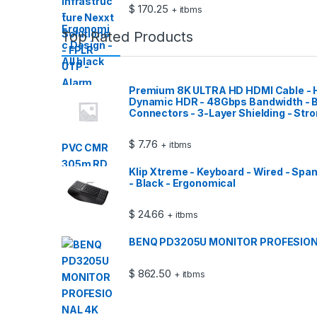
$
170.25
+ itbms
Top Rated Products
Premium 8K ULTRA HD HDMI Cable - H
Dynamic HDR - 48Gbps Bandwidth - Bu
Connectors - 3-Layer Shielding - Stron
$
7.76
+ itbms
Klip Xtreme - Keyboard - Wired - Spa
- Black - Ergonomical
$
24.66
+ itbms
BENQ PD3205U MONITOR PROFESION
$
862.50
+ itbms