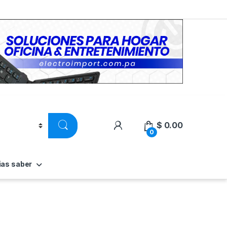
$
0.00
0
ias saber