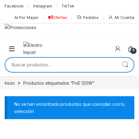
Skip to navigation
Skip to content
Facebook
Instagram
TikTok
Al Por Mayor
Ofertas
Pedidos
Mi Cuenta
0
Buscar por:
Inicio
Productos etiquetados “PoE 120W”
No se han encontrado productos que coincidan con tu
selección.