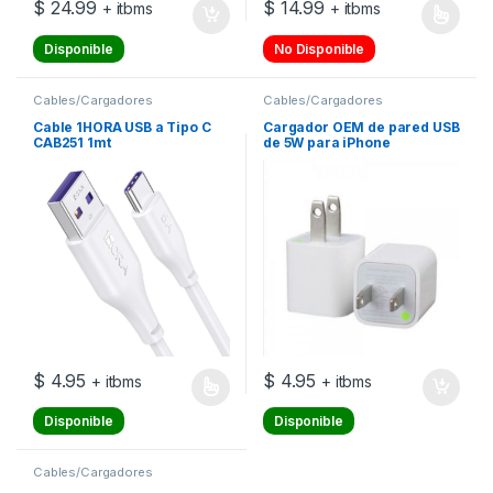
$
24.99
$
14.99
+ itbms
+ itbms
Este producto tiene múltiples v
Disponible
No Disponible
Cables/Cargadores
Cables/Cargadores
Cable 1HORA USB a Tipo C
Cargador OEM de pared USB
CAB251 1mt
de 5W para iPhone
$
4.95
$
4.95
+ itbms
+ itbms
Este producto tiene múltiples variantes. Las opciones se pueden
Disponible
Disponible
Cables/Cargadores