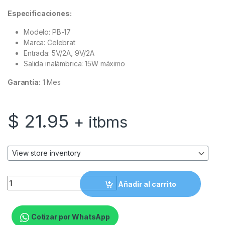
Especificaciones:
Modelo: PB-17
Marca: Celebrat
Entrada: 5V/2A, 9V/2A
Salida inalámbrica: 15W máximo
Garantía:
1 Mes
$
21.95
+ itbms
Power Bank - Cargador Inalámbrico Magnético Celebrat PB-1
Añadir al carrito
Cotizar por WhatsApp