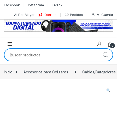
Skip to navigation
Skip to content
Facebook
Instagram
TikTok
Al Por Mayor
Ofertas
Pedidos
Mi Cuenta
0
Buscar por:
Inicio
Accesorios para Celulares
Cables/Cargadores