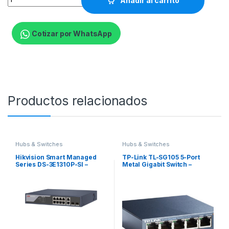
Añadir al carrito
Cotizar por WhatsApp
Productos relacionados
Hubs & Switches
Hubs & Switches
Hikvision Smart Managed
TP-Link TL-SG105 5-Port
Series DS-3E1310P-SI –
Metal Gigabit Switch –
Conmutador – inteligente – 8
Conmutador – sin gestionar
x 10/100 (PoE) + 2 x Gigabit
– 5 x 10/100/1000 –
SFP (enlace ascendente) –
sobremesa
sobremesa – PoE (125 W)