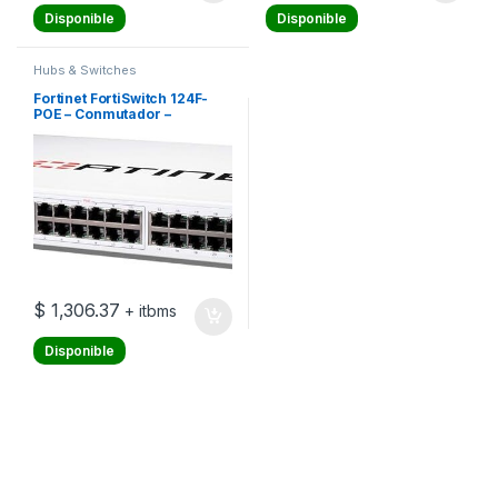
Disponible
Disponible
Hubs & Switches
Fortinet FortiSwitch 124F-
POE – Conmutador –
Gestionado – 12 x
10/100/1000 (PoE+) + 4 x 10
Gigabit SFP+ – flujo de aire
lateral hacia atrás – montaje
en rack – PoE+ (185 W)
$
1,306.37
+ itbms
Disponible