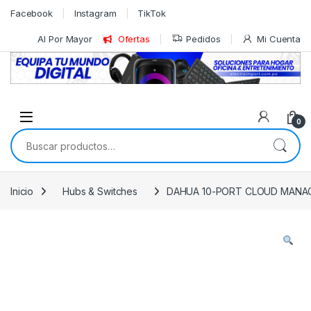
Skip to navigation
Skip to content
Facebook
Instagram
TikTok
Al Por Mayor
Ofertas
Pedidos
Mi Cuenta
0
Buscar por:
Inicio
Hubs & Switches
DAHUA 10-PORT CLOUD MANA