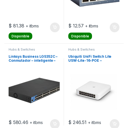
$
81.38
$
12.57
+ itbms
+ itbms
Disponible
Disponible
Hubs & Switches
Hubs & Switches
Linksys Business LGS352C –
Ubiquiti UniFi Switch Lite
Conmutador – inteligente –
USW-Lite-16-POE –
48 x 10/100/1000 + 4 x 10
Conmutador – Gestionado –
Gigabit SFP+ – montaje en
16 x 10/100/1000 (8 PoE+) –
rack – Conforme a la TAA
sobremesa, montaje en
pared – PoE+ (45 W)
$
580.46
$
246.51
+ itbms
+ itbms