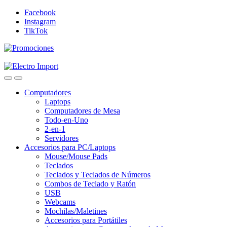
Skip
Skip
Facebook
to
to
Instagram
navigation
content
TikTok
Computadores
Laptops
Computadores de Mesa
Todo-en-Uno
2-en-1
Servidores
Accesorios para PC/Laptops
Mouse/Mouse Pads
Teclados
Teclados y Teclados de Números
Combos de Teclado y Ratón
USB
Webcams
Mochilas/Maletines
Accesorios para Portátiles