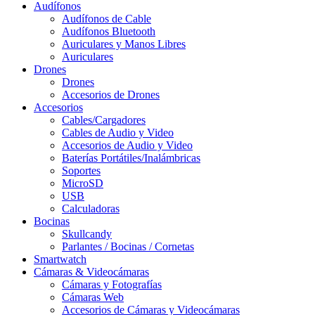
Audífonos
Audífonos de Cable
Audífonos Bluetooth
Auriculares y Manos Libres
Auriculares
Drones
Drones
Accesorios de Drones
Accesorios
Cables/Cargadores
Cables de Audio y Video
Accesorios de Audio y Video
Baterías Portátiles/Inalámbricas
Soportes
MicroSD
USB
Calculadoras
Bocinas
Skullcandy
Parlantes / Bocinas / Cornetas
Smartwatch
Cámaras & Videocámaras
Cámaras y Fotografías
Cámaras Web
Accesorios de Cámaras y Videocámaras