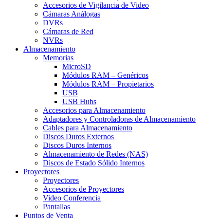
Accesorios de Vigilancia de Video
Cámaras Análogas
DVRs
Cámaras de Red
NVRs
Almacenamiento
Memorias
MicroSD
Módulos RAM – Genéricos
Módulos RAM – Propietarios
USB
USB Hubs
Accesorios para Almacenamiento
Adaptadores y Controladoras de Almacenamiento
Cables para Almacenamiento
Discos Duros Externos
Discos Duros Internos
Almacenamiento de Redes (NAS)
Discos de Estado Sólido Internos
Proyectores
Proyectores
Accesorios de Proyectores
Video Conferencia
Pantallas
Puntos de Venta