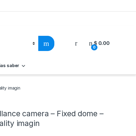
$
0.00
0
ias saber
lity imagin
illance camera – Fixed dome –
ality imagin