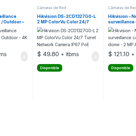
Cámaras de Red
Cámaras de Re
eillance
Hikvision DS-2CD1327G0-L
Hikvision – 
 / Outdoor –
2 MP ColorVu Color 24/7
surveillance
Fix
Turret Network Camera IP67
dome – 2 MP
PoE
Vandar
$
49.80
$
121.10
bms
+ itbms
+
Disponible
Disponible