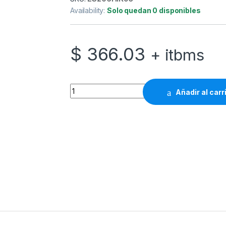
Availability:
Solo quedan 0 disponibles
$
366.03
+ itbms
Hikvision - Network surveillance camera - Fi
Añadir al carr