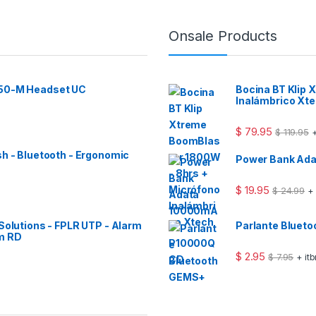
Onsale Products
 50-M Headset UC
Bocina BT Klip
Inalámbrico Xt
$
79.95
$
119.95
+
sh - Bluetooth - Ergonomic
Power Bank Ad
$
19.95
$
24.99
+
Solutions - FPLR UTP - Alarm
Parlante Bluet
m RD
$
2.95
$
7.95
+ it