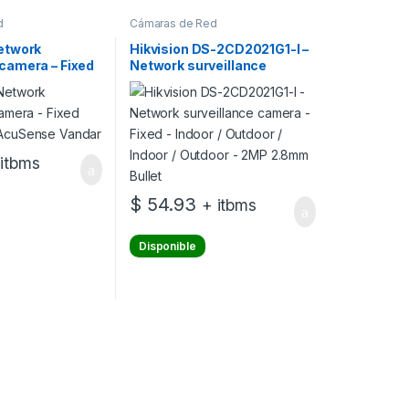
d
Cámaras de Red
Network
Hikvision DS-2CD2021G1-I –
 camera – Fixed
Network surveillance
 AcuSense
camera – Fixed – Indoor /
Outdoor / Indoor / Outdoor –
2MP 2.8mm Bullet
 itbms
$
54.93
+ itbms
Disponible