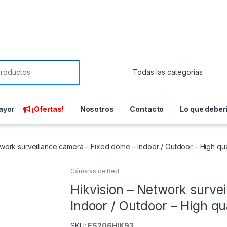
or:
ayor
¡Ofertas!
Nosotros
Contacto
Lo que deber
twork surveillance camera – Fixed dome – Indoor / Outdoor – High qua
Cámaras de Red
Hikvision – Network surve
Indoor / Outdoor – High qu
SKU:
ES206HIK93