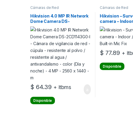
Cámaras de Red
Cámaras de Red
Hikvision 4.0 MP IR Network
Hikvision – Surv
Dome Camera DS-
camera – Indoor
2CD1143G0-I – Cámara de
4K Built-in Mic 
vigilancia de red – cúpula –
resistente al polvo /
resistente al agua /
antivandalismo – color (Día y
$
77.89
+ it
noche) – 4 MP – 2560 x 1440
– m
Disponible
$
64.39
+ itbms
Disponible