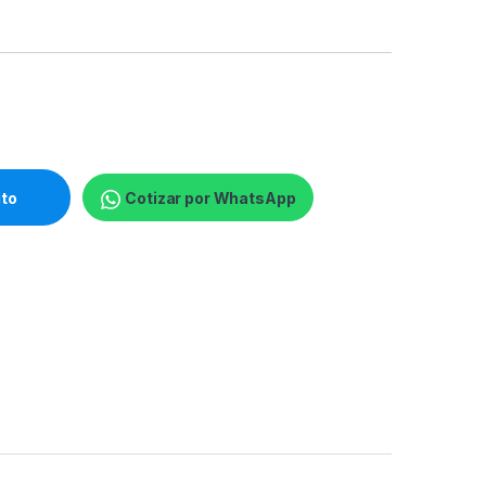
xed dome - Indoor / Outdoor - High quality imagin quantity
ito
Cotizar por WhatsApp