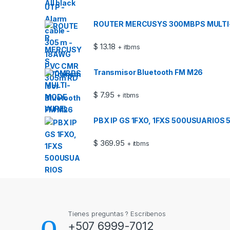
ROUTER MERCUSYS 300MBPS MULTI
$
13.18
+ itbms
Transmisor Bluetooth FM M26
$
7.95
+ itbms
PBX IP GS 1FXO, 1FXS 500USUARIOS
$
369.95
+ itbms
Tienes preguntas ? Escribenos
+507 6999-7012