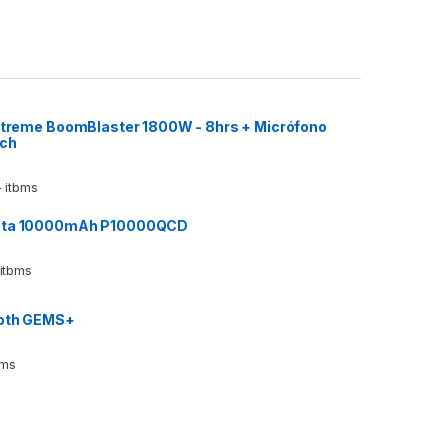
 Xtreme BoomBlaster 1800W - 8hrs + Micrófono
ech
 itbms
ata 10000mAh P10000QCD
 itbms
ooth GEMS+
bms