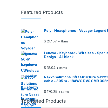
Featured Products
Poly - Headphones - Voyager Legend
$
217.57
+ itbms
Lenovo - Keyboard - Wireless - Spani
Design - All black
$
18.04
+ itbms
Nexxt Solutions Infrastructure Nexxt 
cable - 305 m - 18AWG PVC CMR 305
$
170.25
+ itbms
Top Rated Products