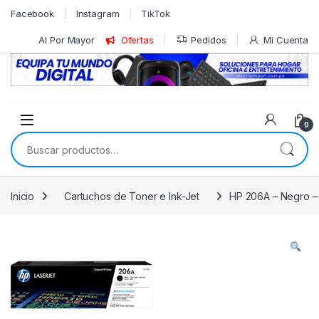
Skip to navigation
Skip to content
Facebook
Instagram
TikTok
Al Por Mayor
Ofertas
Pedidos
Mi Cuenta
0
Buscar por:
Inicio
Cartuchos de Toner e Ink-Jet
HP 206A – Negro – 