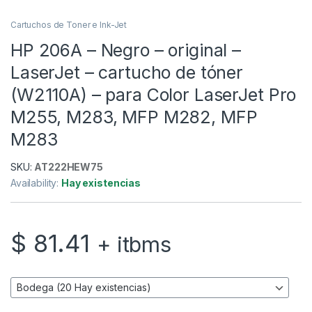
Cartuchos de Toner e Ink-Jet
HP 206A – Negro – original –
LaserJet – cartucho de tóner
(W2110A) – para Color LaserJet Pro
M255, M283, MFP M282, MFP
M283
SKU:
AT222HEW75
Availability:
Hay existencias
$
81.41
+ itbms