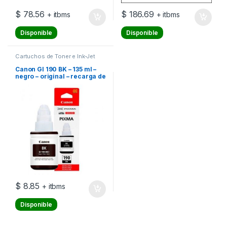
$
78.56
$
186.69
+ itbms
+ itbms
Disponible
Disponible
Cartuchos de Toner e Ink-Jet
Canon GI 190 BK – 135 ml –
negro – original – recarga de
tinta – para Maxx Tinta
G3102; MegaTank G2110,
G3111; PIXMA G-1110,
G2100, G2110, G3110,
G4100, G4110
$
8.85
+ itbms
Disponible