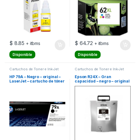
$
8.85
$
64.72
+ itbms
+ itbms
Disponible
Disponible
Cartuchos de Toner e Ink-Jet
Cartuchos de Toner e Ink-Jet
HP 79A – Negro – original –
Epson R24X – Gran
LaserJet – cartucho de tóner
capacidad – negro – original
(CF279A) – para LaserJet
– paquete de tinta – para
Pro M12a, M12w, MFP M26a,
WorkForce Pro WF-R8590,
MFP M26nw
WF-R8590 D3TWFC, WF-
R8590DTWF, WF-
R8590DTWFL