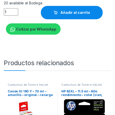
20 available at Bodega
HP 206A - Negro - original - LaserJet - cartucho de tóner (
Añadir al carrito
Cotizar por WhatsApp
Productos relacionados
Cartuchos de Toner e Ink-Jet
Cartuchos de Toner e Ink-Jet
Canon GI 190 Y – 70 ml –
HP 62XL – 11.5 ml – Alto
amarillo – original – recarga
rendimiento – color (cian,
de tinta – para Maxx Tinta
magenta, amarillo) –
G3102, PIXMA G1100,
original – cartucho de tinta –
G2100, G3100, G4100
para ENVY 55XX, 56XX,
76XX; Officejet 200, 250,
57XX, 8040