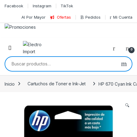
Skip to navigation
Skip to content
Facebook
Instagram
TikTok
Al Por Mayor
Ofertas
Pedidos
Mi Cuenta
0
Buscar por:
Inicio
Cartuchos de Toner e Ink-Jet
HP 670 Cyan Ink Ca
🔍