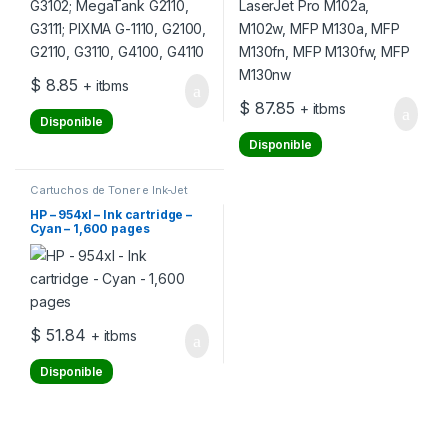
$
8.85
+ itbms
$
87.85
+ itbms
Disponible
Disponible
Cartuchos de Toner e Ink-Jet
HP – 954xl – Ink cartridge –
Cyan – 1,600 pages
$
51.84
+ itbms
Disponible