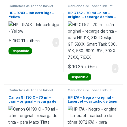
Cartuchos de Toner e Ink-Jet
Cartuchos de Toner e Ink-Jet
HP – 974X – Ink cartridge –
HP GT52 – 70 ml – cián –
Yellow
original – recarga de tinta –
para HP 11X, 31X; Deskjet GT
58XX; Smart Tank 500, 51X,
530, 6001, 615, 70XX, 73XX,
76XX
$
160.11
+ itbms
Disponible
$
10.35
+ itbms
Disponible
Cartuchos de Toner e Ink-Jet
Cartuchos de Toner e Ink-Jet
Canon GI 190 C – 70 ml –
HP 17A – Negro – original –
cián – original – recarga de
LaserJet – cartucho de tóner
tinta – para Maxx Tinta
(CF217A) – para LaserJet Pro
G3102; MegaTank G2110,
M102a, M102w, MFP M130a,
G3111; PIXMA G-1110,
MFP M130fn, MFP M130fw,
G2100, G2110, G3110,
MFP M130nw
G4100, G4110