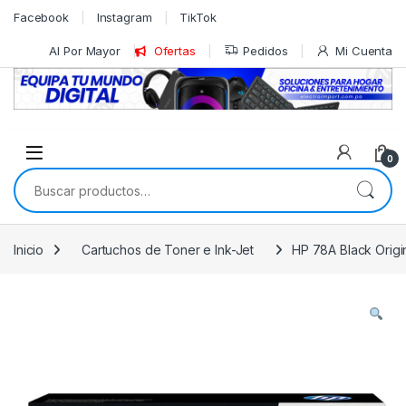
Skip to navigation
Skip to content
Facebook
Instagram
TikTok
Al Por Mayor
Ofertas
Pedidos
Mi Cuenta
0
Buscar por:
Inicio
Cartuchos de Toner e Ink-Jet
HP 78A Black Origi