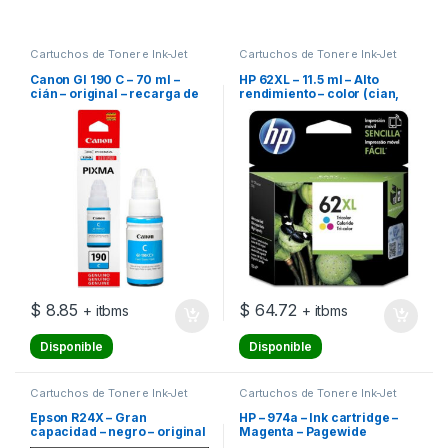
Cartuchos de Toner e Ink-Jet
Cartuchos de Toner e Ink-Jet
Canon GI 190 C – 70 ml –
HP 62XL – 11.5 ml – Alto
cián – original – recarga de
rendimiento – color (cian,
tinta – para Maxx Tinta
magenta, amarillo) –
G3102; MegaTank G2110,
original – cartucho de tinta –
G3111; PIXMA G-1110,
para ENVY 55XX, 56XX,
G2100, G2110, G3110,
76XX; Officejet 200, 250,
G4100, G4110
57XX, 8040
$
8.85
$
64.72
+ itbms
+ itbms
Disponible
Disponible
Cartuchos de Toner e Ink-Jet
Cartuchos de Toner e Ink-Jet
Epson R24X – Gran
HP – 974a – Ink cartridge –
capacidad – negro – original
Magenta – Pagewide
– paquete de tinta – para