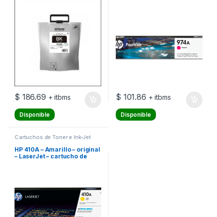
WorkForce Pro WF-R8590,
WF-R8590 D3TWFC, WF-
R8590DTWF, WF-
R8590DTWFL
$
186.69
$
101.86
+ itbms
+ itbms
Disponible
Disponible
Cartuchos de Toner e Ink-Jet
HP 410A – Amarillo – original
– LaserJet – cartucho de
tóner (CF412A) – para Color
LaserJet Pro M452, MFP
M377, MFP M477