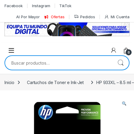
Skip to navigation
Skip to content
Facebook
Instagram
TikTok
Al Por Mayor
Ofertas
Pedidos
Mi Cuenta
0
Buscar por:
Inicio
Cartuchos de Toner e Ink-Jet
HP 933XL – 8.5 ml –