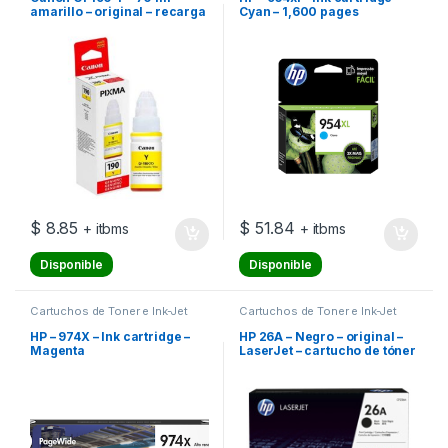
amarillo – original – recarga
Cyan – 1,600 pages
de tinta – para Maxx Tinta
G3102, PIXMA G1100,
G2100, G3100, G4100
$
8.85
$
51.84
+ itbms
+ itbms
Disponible
Disponible
Cartuchos de Toner e Ink-Jet
Cartuchos de Toner e Ink-Jet
HP – 974X – Ink cartridge –
HP 26A – Negro – original –
Magenta
LaserJet – cartucho de tóner
(CF226A) – para LaserJet
Pro M402, MFP M426