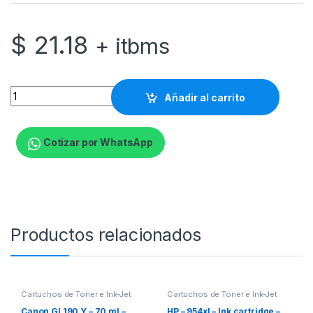
$
21.18
+ itbms
HP 933XL - 8.5 ml - Alto rendimiento - magenta - original - ca
Añadir al carrito
Cotizar por WhatsApp
Productos relacionados
Cartuchos de Toner e Ink-Jet
Cartuchos de Toner e Ink-Jet
Canon GI 190 Y – 70 ml –
HP – 954xl – Ink cartridge –