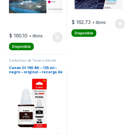
$
162.73
+ itbms
Disponible
$
160.10
+ itbms
Disponible
Cartuchos de Toner e Ink-Jet
Canon GI 190 BK – 135 ml –
negro – original – recarga de
tinta – para Maxx Tinta
G3102; MegaTank G2110,
G3111; PIXMA G-1110,
G2100, G2110, G3110,
G4100, G4110