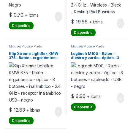
$
0.70
+ itbms
$
19.66
+ itbms
Disponible
Disponible
Mouse/Mouse Pads
Mouse/Mouse Pads
Klip Xtreme Lightflex KMW-
Logitech M100 – Ratón –
375 – Ratón – ergonómico –
diestro y zurdo – óptico – 3
óptico – 3 botones –
botones – cableado – USB –
inalámbrico – 2.4 GHz –
negro
receptor inalámbrico USB –
negro
$
9.96
+ itbms
Disponible
$
12.83
+ itbms
Disponible