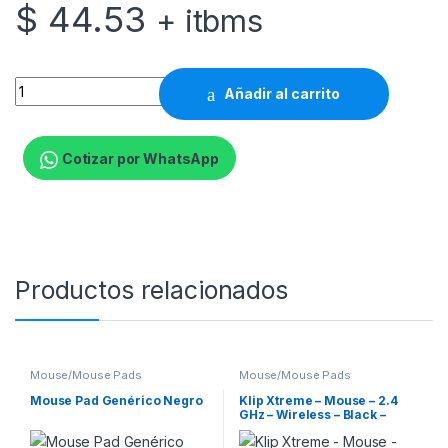
$
44.53
+ itbms
Logitech Ergo Series ERGO M575 - Bola de seguimiento - inalám
Añadir al carrito
Cotizar por WhatsApp
Productos relacionados
Mouse/Mouse Pads
Mouse/Mouse Pads
Mouse Pad Genérico Negro
Klip Xtreme – Mouse – 2.4
GHz – Wireless – Black –
Resting Pad Business