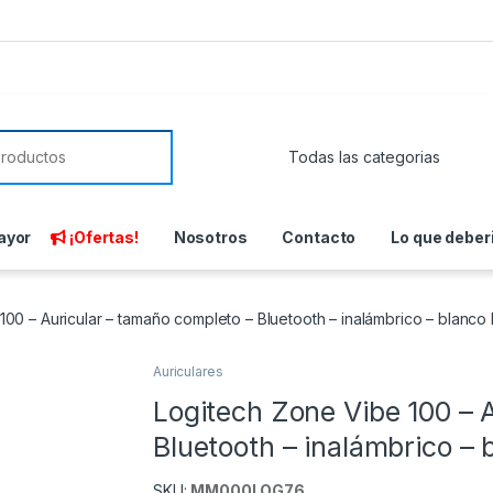
or:
ayor
¡Ofertas!
Nosotros
Contacto
Lo que deber
100 – Auricular – tamaño completo – Bluetooth – inalámbrico – blanco
Auriculares
Logitech Zone Vibe 100 – 
Bluetooth – inalámbrico –
SKU:
MM000LOG76