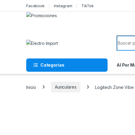
Skip to navigation
Skip to content
Facebook
Instagram
TikTok
Search f
Categorias
Al Por M
Inicio
Auriculares
Logitech Zone Vibe 