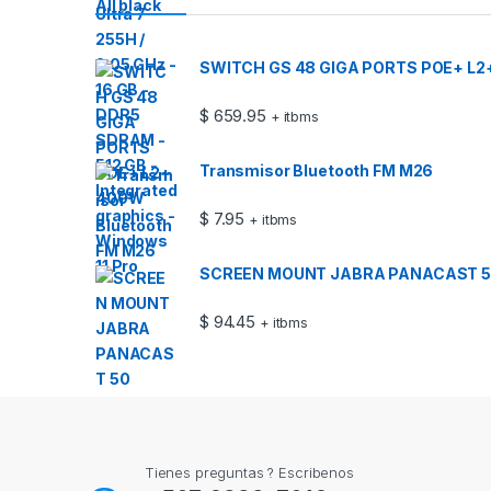
SWITCH GS 48 GIGA PORTS POE+ L
$
659.95
+ itbms
Transmisor Bluetooth FM M26
$
7.95
+ itbms
SCREEN MOUNT JABRA PANACAST 5
$
94.45
+ itbms
Tienes preguntas ? Escribenos