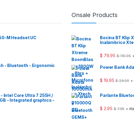
Onsale Products
 50-M Headset UC
Bocina BT Klip
Inalámbrico Xt
$
79.95
$
119.95
+
sh - Bluetooth - Ergonomic
Power Bank Ad
$
19.95
$
24.99
+
 Intel Core Ultra 7 255H /
Parlante Bluet
GB - Integrated graphics -
$
2.95
$
7.95
+ it