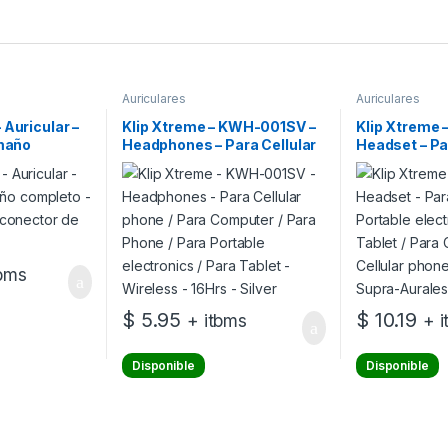
Auriculares
Auriculares
 Auricular –
Klip Xtreme – KWH-001SV –
Klip Xtreme 
amaño
Headphones – Para Cellular
Headset – Pa
eado – USB,
phone / Para Computer /
Portable elec
5 mm
Para Phone / Para Portable
Tablet / Par
electronics / Para Tablet –
Para Cellular
Wireless – 16Hrs – Silver
Supra-Aural
tbms
$
5.95
$
10.19
+ itbms
+ 
Disponible
Disponible