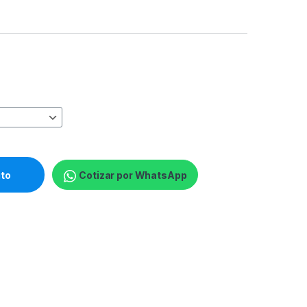
 completo - Bluetooth - inalámbrico - blanco hueso quantity
ito
Cotizar por WhatsApp