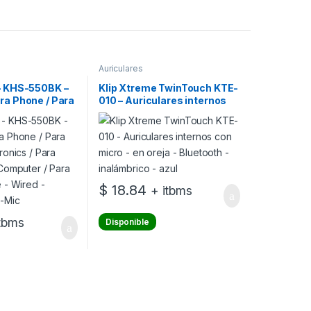
Auriculares
– KHS-550BK –
Klip Xtreme TwinTouch KTE-
ra Phone / Para
010 – Auriculares internos
tronics / Para
con micro – en oreja –
a Computer /
Bluetooth – inalámbrico –
 phone – Wired –
azul
es-Mic
$
18.84
+ itbms
itbms
Disponible