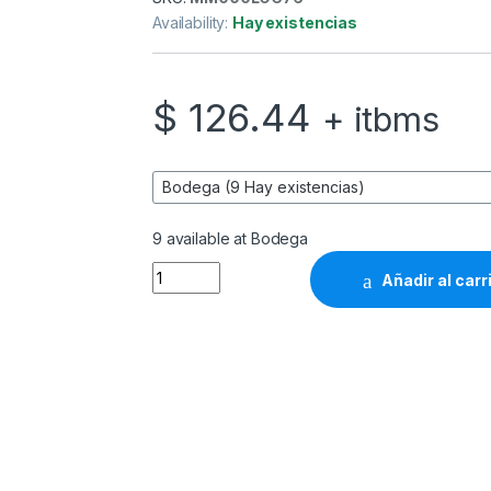
Availability:
Hay existencias
$
126.44
+ itbms
9 available at Bodega
Logitech Zone Vibe 100 - Auricular - tamaño
Añadir al carr