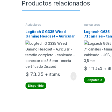
Productos relacionados
Auriculares
Auriculares
Logitech G G335 Wired
Logitech G635 –
Gaming Headset – Auricular
7.1 canales – t
– tamaño completo –
completo – cabl
cableado – conector de 3,5
conector de 3,
mm – menta – certificado
Discord
$
111.54
+ i
$
73.25
+ itbms
Disponible
Disponible