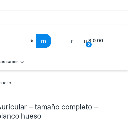
$
0.00
0
ias saber
 hueso
Auricular – tamaño completo –
 blanco hueso