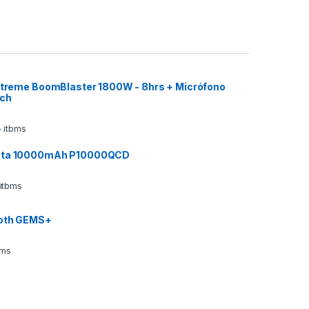
 Xtreme BoomBlaster 1800W - 8hrs + Micrófono
ech
 itbms
ata 10000mAh P10000QCD
 itbms
ooth GEMS+
bms