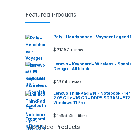
Featured Products
Poly - Headphones - Voyager Legend
$
217.57
+ itbms
Lenovo - Keyboard - Wireless - Spani
Design - All black
$
18.04
+ itbms
Lenovo ThinkPad E14 - Notebook - 14" -
2.05 GHz - 16 GB - DDR5 SDRAM - 512 
Windows 11 Pro
$
1,699.35
+ itbms
Top Rated Products