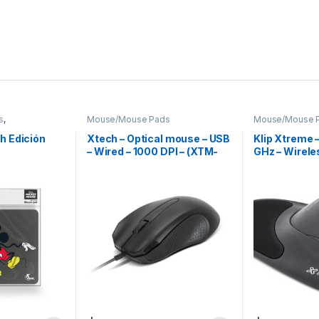
s
,
Mouse/Mouse Pads
Mouse/Mouse 
ds
 Edición
Xtech – Optical mouse – USB
Klip Xtreme 
– Wired – 1000 DPI – (XTM-
GHz – Wireles
165)
Resting Pad