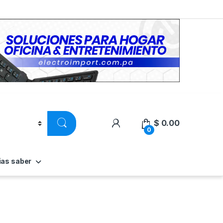
$
0.00
0
ias saber