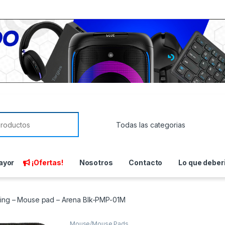
or:
ayor
¡Ofertas!
Nosotros
Contacto
Lo que deber
ing – Mouse pad – Arena Blk-PMP-01M
Mouse/Mouse Pads