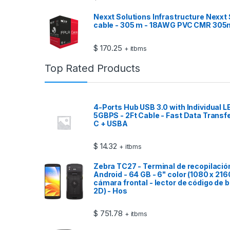
Nexxt Solutions Infrastructure Nexxt 
cable - 305 m - 18AWG PVC CMR 305
$
170.25
+ itbms
Top Rated Products
4-Ports Hub USB 3.0 with Individual 
5GBPS - 2Ft Cable - Fast Data Transf
C + USBA
$
14.32
+ itbms
Zebra TC27 - Terminal de recopilación
Android - 64 GB - 6" color (1080 x 216
cámara frontal - lector de código de 
2D) - Hos
$
751.78
+ itbms