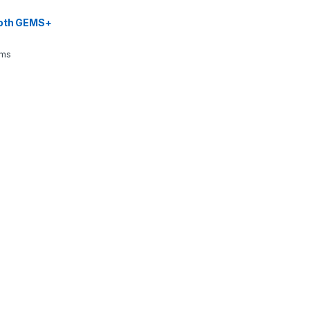
ooth GEMS+
bms