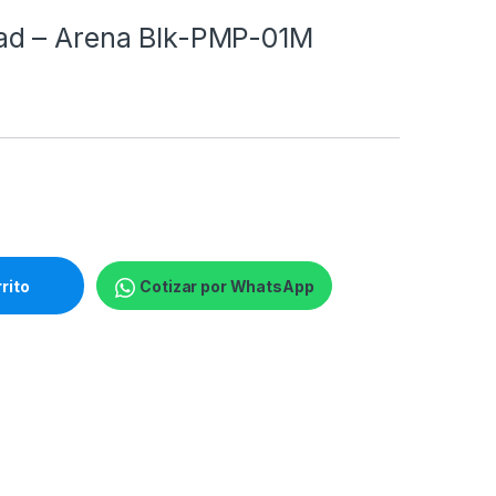
ad – Arena Blk-PMP-01M
P-01M quantity
rrito
Cotizar por WhatsApp