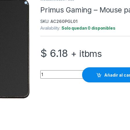
Primus Gaming – Mouse p
SKU:
AC260PGL01
Availability:
Solo quedan 0 disponibles
$
6.18
+ itbms
Primus Gaming - Mouse pad - Arena Blk-PM
Añadir al ca