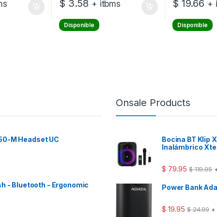
$
3.58
$
19.66
ms
+ itbms
+ 
Disponible
Disponible
Onsale Products
 50-M Headset UC
Bocina BT Klip
Inalámbrico Xt
$
79.95
$
119.95
+
sh - Bluetooth - Ergonomic
Power Bank Ad
$
19.95
$
24.99
+