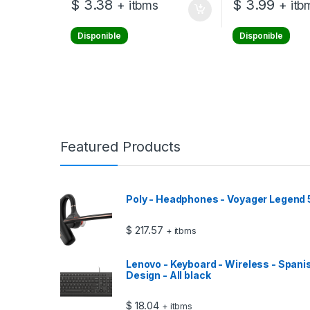
$
3.38
$
3.99
+ itbms
+ itb
Disponible
Disponible
Featured Products
Poly - Headphones - Voyager Legend
$
217.57
+ itbms
Lenovo - Keyboard - Wireless - Spani
Design - All black
$
18.04
+ itbms