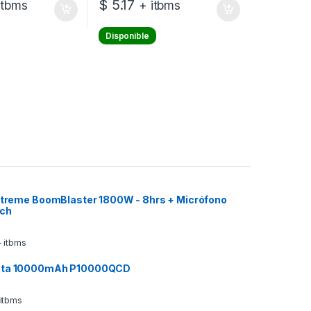
$
5.17
itbms
+ itbms
Disponible
 Xtreme BoomBlaster 1800W - 8hrs + Micrófono
ech
 itbms
ata 10000mAh P10000QCD
 itbms