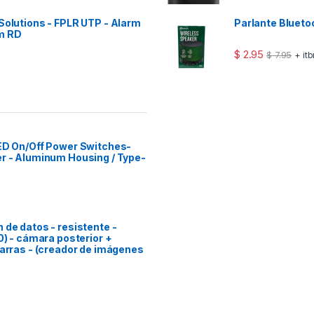
Solutions - FPLR UTP - Alarm
Parlante Bluet
m RD
$
2.95
$
7.95
+ it
LED On/Off Power Switches-
er - Aluminum Housing / Type-
 de datos - resistente -
0) - cámara posterior +
barras - (creador de imágenes