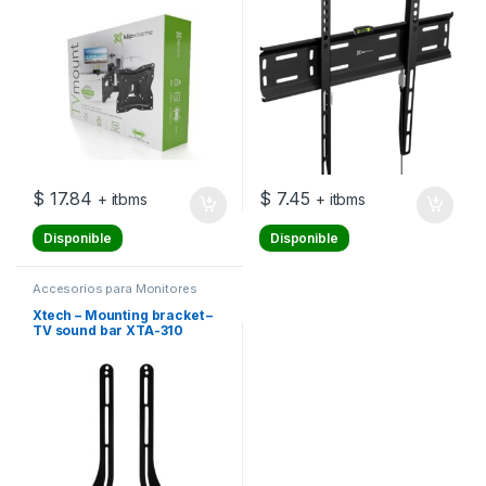
oscilante doble) – para
pantalla plana – acero con
recubrimiento en polvo –
negro – tamaño de pantalla:
13
$
17.84
$
7.45
+ itbms
+ itbms
Disponible
Disponible
Accesorios para Monitores
Xtech – Mounting bracket –
TV sound bar XTA-310