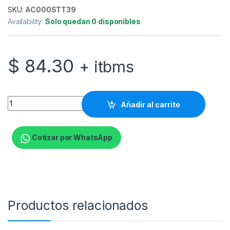
SKU:
AC000STT39
Availability:
Solo quedan 0 disponibles
$
84.30
+ itbms
StarTech.com Base Riser para Monitor - Elevador para Monitor 
Añadir al carrito
Cotizar por WhatsApp
Productos relacionados