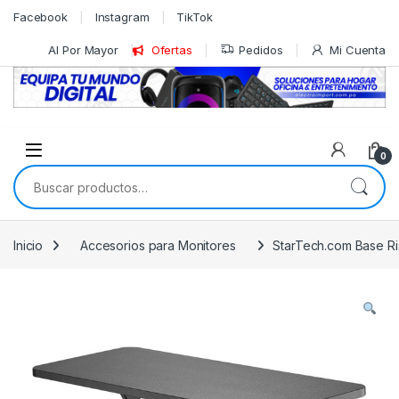
Skip to navigation
Skip to content
Facebook
Instagram
TikTok
Al Por Mayor
Ofertas
Pedidos
Mi Cuenta
0
Buscar por:
Inicio
Accesorios para Monitores
StarTech.com Base Ris