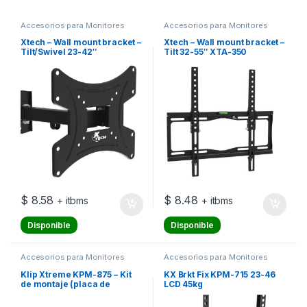
Accesorios para Monitores
Accesorios para Monitores
Xtech – Wall mount bracket –
Xtech – Wall mount bracket –
Tilt/Swivel 23-42″
Tilt 32-55″ XTA-350
$
8.58
$
8.48
+ itbms
+ itbms
Disponible
Disponible
Accesorios para Monitores
Accesorios para Monitores
Klip Xtreme KPM-875 – Kit
KX Brkt Fix KPM-715 23-46
de montaje (placa de
LCD 45kg
contacto, soporte para
montaje en pared, brazo