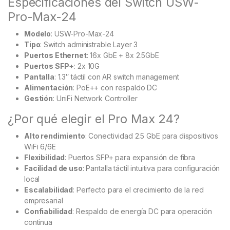
Especificaciones del Switch USW-
Pro-Max-24
Modelo
: USW-Pro-Max-24
Tipo
: Switch administrable Layer 3
Puertos Ethernet
: 16x GbE + 8x 2.5GbE
Puertos SFP+
: 2x 10G
Pantalla
: 1.3″ táctil con AR switch management
Alimentación
: PoE++ con respaldo DC
Gestión
: UniFi Network Controller
¿Por qué elegir el Pro Max 24?
Alto rendimiento
: Conectividad 2.5 GbE para dispositivos
WiFi 6/6E
Flexibilidad
: Puertos SFP+ para expansión de fibra
Facilidad de uso
: Pantalla táctil intuitiva para configuración
local
Escalabilidad
: Perfecto para el crecimiento de la red
empresarial
Confiabilidad
: Respaldo de energía DC para operación
continua