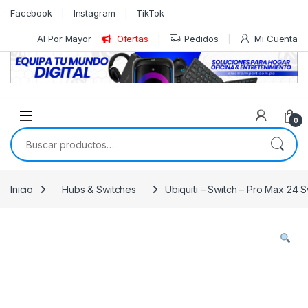
Skip to navigation
Skip to content
Facebook
Instagram
TikTok
Al Por Mayor
Ofertas
Pedidos
Mi Cuenta
0
Buscar por:
Inicio
Hubs & Switches
Ubiquiti – Switch – Pro Max 24 