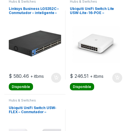
Hubs & Switches
Hubs & Switches
Linksys Business LGS352C –
Ubiquiti UniFi Switch Lite
Conmutador – inteligente –
USW-Lite-16-POE –
48 x 10/100/1000 + 4 x 10
Conmutador – Gestionado –
Gigabit SFP+ – montaje en
16 x 10/100/1000 (8 PoE+) –
rack – Conforme a la TAA
sobremesa, montaje en
pared – PoE+ (45 W)
$
580.46
$
246.51
+ itbms
+ itbms
Disponible
Disponible
Hubs & Switches
Ubiquiti UniFi Switch USW-
FLEX – Conmutador –
Gestionado – 4 x
10/100/1000 (PoE) + 1 x
10/100/1000 (PoE) –
montaje en pared, montaje