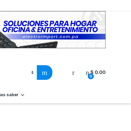
$
0.00
0
ias saber