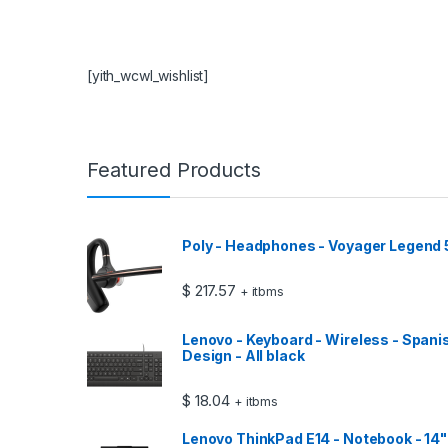
[yith_wcwl_wishlist]
Featured Products
Poly - Headphones - Voyager Legend
$
217.57
+ itbms
Lenovo - Keyboard - Wireless - Spani
Design - All black
$
18.04
+ itbms
Lenovo ThinkPad E14 - Notebook - 14" -