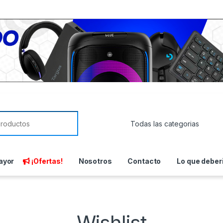
or:
ayor
¡Ofertas!
Nosotros
Contacto
Lo que deber
Wishlist