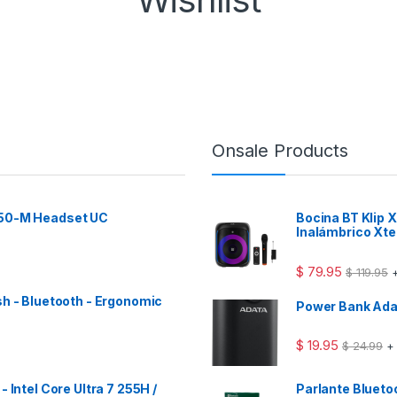
Onsale Products
 50-M Headset UC
Bocina BT Klip
Inalámbrico Xt
$
79.95
$
119.95
+
sh - Bluetooth - Ergonomic
Power Bank Ad
$
19.95
$
24.99
+
 Intel Core Ultra 7 255H /
Parlante Bluet