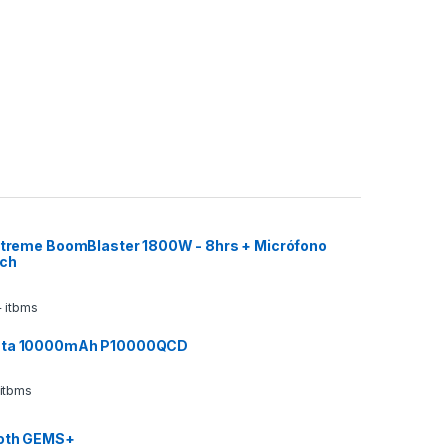
 Xtreme BoomBlaster 1800W - 8hrs + Micrófono
ech
 itbms
ata 10000mAh P10000QCD
 itbms
ooth GEMS+