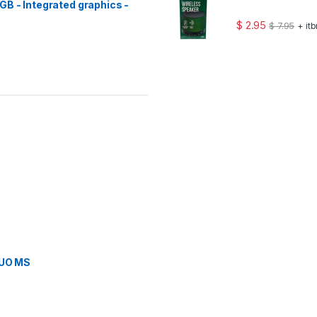
GB - Integrated graphics -
$
2.95
$
7.95
+ it
DUO MS