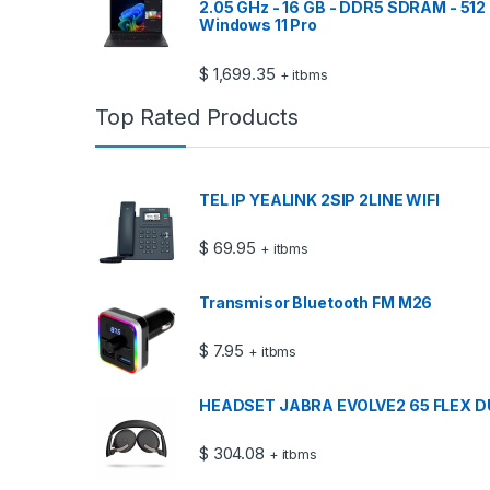
2.05 GHz - 16 GB - DDR5 SDRAM - 512 
Windows 11 Pro
$
1,699.35
+ itbms
Top Rated Products
TEL IP YEALINK 2SIP 2LINE WIFI
$
69.95
+ itbms
Transmisor Bluetooth FM M26
$
7.95
+ itbms
HEADSET JABRA EVOLVE2 65 FLEX 
$
304.08
+ itbms