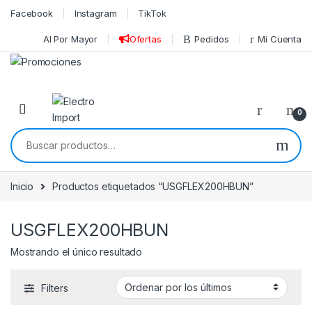
Skip to navigation
Skip to content
Facebook
Instagram
TikTok
Al Por Mayor
Ofertas
Pedidos
Mi Cuenta
0
Buscar por:
Inicio
Productos etiquetados “USGFLEX200HBUN”
USGFLEX200HBUN
Mostrando el único resultado
Filters